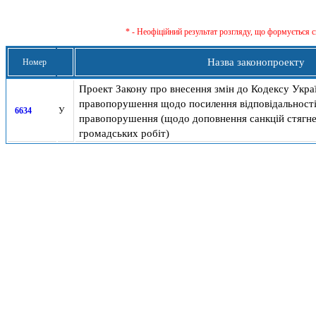
* - Неофіційний результат розгляду, що формується с
Назва законопроекту
Номер
Проект Закону про внесення змін до Кодексу Украї
правопорушення щодо посилення відповідальності
6634
У
правопорушення (щодо доповнення санкцій стягн
громадських робіт)