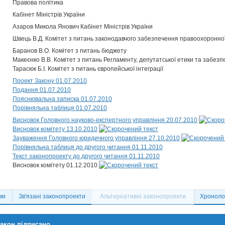
Правова політика
Кабінет Міністрів України
Азаров Микола Янович Кабінет Міністрів України
Швець В.Д. Комітет з питань законодавчого забезпечення правоохоронної
Баранов В.О. Комітет з питань бюджету
Макеєнко В.В. Комітет з питань Регламенту, депутатської етики та забезп
Тарасюк Б.І. Комітет з питань європейської інтеграції
Проект Закону 01.07.2010
Подання 01.07.2010
Пояснювальна записка 01.07.2010
Порівняльна таблиця 01.07.2010
Висновок Головного науково-експертного управління 20.07.2010
Висновок комітету 13.10.2010
Зауваження Головного юридичного управління 27.10.2010
Порівняльна таблиця до другого читання 01.11.2010
Текст законопроекту до другого читання 01.11.2010
Висновок комітету 01.12.2010
ми
Зв'язані законопроекти
Альтернативні законопроекти
Хронолог
акон підписано