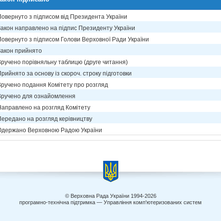
Повернуто з підписом від Президента України
Закон направлено на підпис Президенту України
Повернуто з підписом Голови Верховної Ради України
Закон прийнято
Вручено порівняльну таблицю (друге читання)
рийнято за основу із скороч. строку підготовки
Вручено подання Комітету про розгляд
Вручено для ознайомлення
Направлено на розгляд Комітету
Передано на розгляд керівництву
Одержано Верховною Радою України
© Верховна Рада України 1994-2026
програмно-технічна підтримка — Управління комп'ютеризованих систем