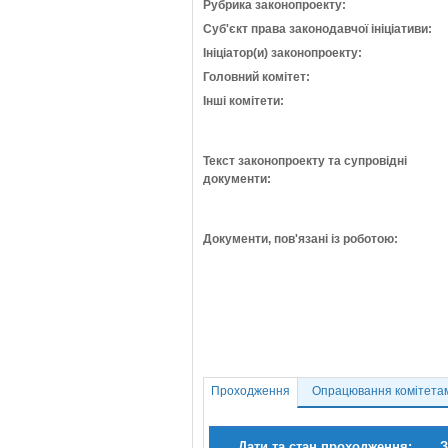
Рубрика законопроекту:
Суб'єкт права законодавчої ініціативи:
Ініціатор(и) законопроекту:
Головний комітет:
Інші комітети:
Текст законопроекту та супровідні
документи:
Документи, пов'язані із роботою:
Проходження
Опрацювання комітета
Дати та стан проходження:
З