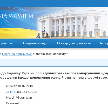
одавство
Очищення влади
Міжнародна діяльність
Інфо
 >
Пошук за реквізитами
> Картка законопроекту >
н до Кодексу України про адміністративні правопорушення щод
орушення (щодо доповнення санкцій стягненням у формі гром
6634 від 01.07.2010
2744-VI
від 02.12.2010
6 сесія VI скликання
Основний