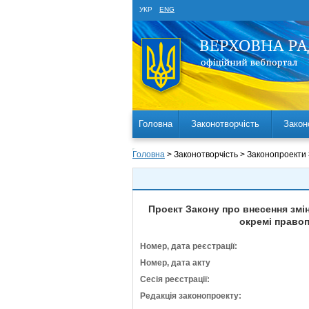
УКР
ENG
Головна
Законотворчість
Закон
Головна
> Законотворчість > Законопроекти
Проект Закону про внесення змі
окремі правоп
Номер, дата реєстрації:
Номер, дата акту
Сесія реєстрації:
Редакція законопроекту: