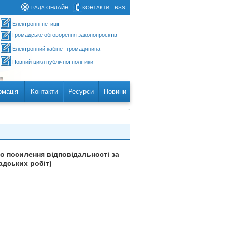
РАДА ОНЛАЙН
КОНТАКТИ
RSS
Електронні петиції
Громадське обговорення законопроєктів
Електронний кабінет громадянина
Повний цикл публічної політики
рмація
Контакти
Ресурси
Новини
о посилення відповідальності за
адських робіт)