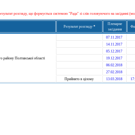
результат розгляду, що формується сиcтемою "Рада" зі слів головуючого на засіданні (мо
Пленарне
Результат розгляду
*
Фа
засідання
07.11.2017
14.11.2017
05.12.2017
о району Полтавської області
19.12.2017
06.02.2018
27.02.2018
Прийнято в цілому
13.03.2018
17: