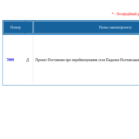
* - Неофіційний 
Номер
Назва законопроекту
7099
Д
Проект Постанови про перейменування села Падалки Полтавськог