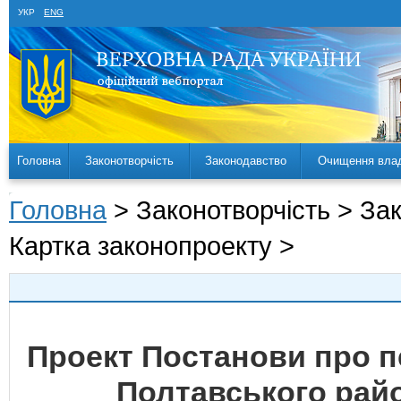
УКР
ENG
Головна
Законотворчість
Законодавство
Очищення вла
Головна
> Законотворчість > За
Картка законопроекту >
Проект Постанови про 
Полтавського райо