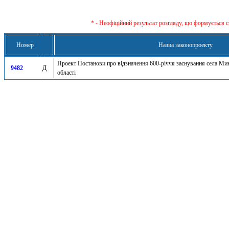
* - Неофіційний результат розгляду, що формується с
Номер
Назва законопроекту
Проект Постанови про відзначення 600-річчя заснування села Ми
9482
Д
області