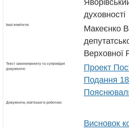
Яворівський
духовності
Інші комітети:
Макеєнко В.
депутатсько
Верховної 
Текст законопроекту та супровідні
Проект Пос
документи:
Подання 18
Пояснюваль
Документи, пов'язані із роботою:
Висновок ко