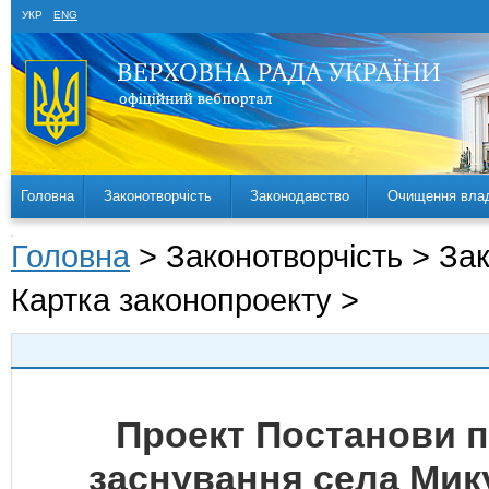
УКР
ENG
Головна
Законотворчість
Законодавство
Очищення вла
Головна
> Законотворчість > За
Картка законопроекту >
Проект Постанови п
заснування села Мик