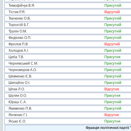
Тимофійчук В.Я.
Присутній
Тістик Р.Я.
Відсутній
Ткаченко О.В.
Присутній
Торохтій Б.Г.
Присутній
Трухін О.М.
Присутній
Федієнко О.П.
Присутній
Фролов П.В.
Відсутній
Холодов А.І.
Присутній
Циба Т.В.
Присутня
Чернявський С.М.
Присутній
Чорноморов А.О.
Присутній
Шевченко Є.В.
Присутній
Шипайло О.І.
Присутній
Шпак Л.О.
Відсутня
Шуляк О.О.
Присутня
Юраш С.А.
Присутній
Якименко П.В.
Присутній
Янченко Г.І.
Відсутня
Ясько Є.О.
Присутня
Фракція політичної пар