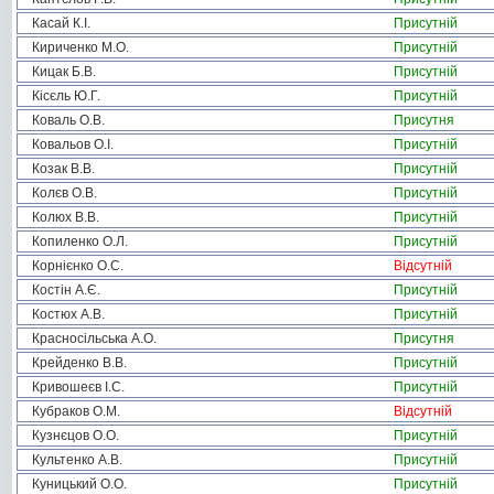
Касай К.І.
Присутній
Кириченко М.О.
Присутній
Кицак Б.В.
Присутній
Кісєль Ю.Г.
Присутній
Коваль О.В.
Присутня
Ковальов О.І.
Присутній
Козак В.В.
Присутній
Колєв О.В.
Присутній
Колюх В.В.
Присутній
Копиленко О.Л.
Присутній
Корнієнко О.С.
Відсутній
Костін А.Є.
Присутній
Костюх А.В.
Присутній
Красносільська А.О.
Присутня
Крейденко В.В.
Присутній
Кривошеєв І.С.
Присутній
Кубраков О.М.
Відсутній
Кузнєцов О.О.
Присутній
Культенко А.В.
Присутній
Куницький О.О.
Присутній