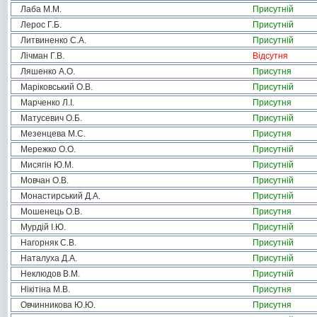
Лаба М.М.
Присутній
Лерос Г.Б.
Присутній
Литвиненко С.А.
Присутній
Лічман Г.В.
Відсутня
Ляшенко А.О.
Присутня
Маріковський О.В.
Присутній
Марченко Л.І.
Присутня
Матусевич О.Б.
Присутній
Мезенцева М.С.
Присутня
Мережко О.О.
Присутній
Мисягін Ю.М.
Присутній
Мовчан О.В.
Присутній
Монастирський Д.А.
Присутній
Мошенець О.В.
Присутня
Мурдій І.Ю.
Присутній
Нагорняк С.В.
Присутній
Наталуха Д.А.
Присутній
Неклюдов В.М.
Присутній
Нікітіна М.В.
Присутня
Овчинникова Ю.Ю.
Присутня