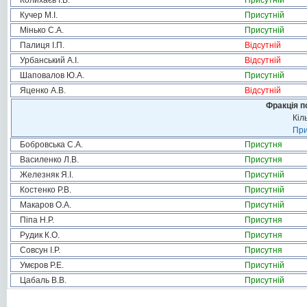
Колихаєв І.В.
Присутній
Кучер М.І.
Присутній
Мінько С.А.
Присутній
Палиця І.П.
Відсутній
Урбанський А.І.
Відсутній
Шаповалов Ю.А.
Присутній
Яценко А.В.
Відсутній
Фракція п
Кіл
При
Бобровська С.А.
Присутня
Василенко Л.В.
Присутня
Железняк Я.І.
Присутній
Костенко Р.В.
Присутній
Макаров О.А.
Присутній
Піпа Н.Р.
Присутня
Рудик К.О.
Присутня
Совсун І.Р.
Присутня
Умєров Р.Е.
Присутній
Цабаль В.В.
Присутній