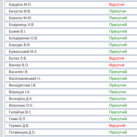
Бардіна М.О.
Відсутня
Безугла М.В.
Присутня
Березін М.Ю.
Присутній
Богданець А.В.
Присутній
Божик В.І.
Присутній
Бондаренко О.В.
Присутній
Бородін В.В.
Присутній
Бужанський М.А.
Присутній
Булах Л.В.
Відсутня
Вагнєр В.О.
Відсутня
Василів І.В.
Присутній
Васильковський І.І.
Присутній
Венедіктова І.В.
Присутня
Верещук І.А.
Присутня
Володіна Д.А.
Присутня
Воронько О.Є.
Присутній
Галайчук В.С.
Присутній
Гевко В.Л.
Присутній
Герман Д.В.
Відсутній
Гетманцев Д.О.
Присутній