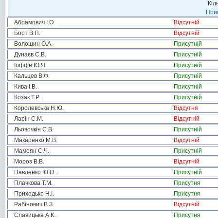
Кіл
Прис
Абрамович І.О.
Відсутній
Борт В.П.
Відсутній
Волошин О.А.
Присутній
Дунаєв С.В.
Присутній
Іоффе Ю.Я.
Присутній
Кальцев В.Ф.
Присутній
Кива І.В.
Присутній
Козак Т.Р.
Присутній
Королевська Н.Ю.
Відсутня
Ларін С.М.
Відсутній
Льовочкін С.В.
Присутній
Макаренко М.В.
Відсутній
Мамоян С.Ч.
Присутній
Мороз В.В.
Відсутній
Павленко Ю.О.
Присутній
Плачкова Т.М.
Присутня
Приходько Н.І.
Присутня
Рабінович В.З.
Відсутній
Славицька А.К.
Присутня