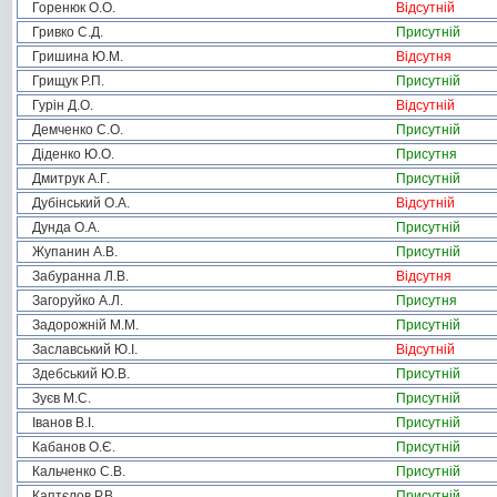
Горенюк О.О.
Відсутній
Гривко С.Д.
Присутній
Гришина Ю.М.
Відсутня
Грищук Р.П.
Присутній
Гурін Д.О.
Відсутній
Демченко С.О.
Присутній
Діденко Ю.О.
Присутня
Дмитрук А.Г.
Присутній
Дубінський О.А.
Відсутній
Дунда О.А.
Присутній
Жупанин А.В.
Присутній
Забуранна Л.В.
Відсутня
Загоруйко А.Л.
Присутня
Задорожній М.М.
Присутній
Заславський Ю.І.
Відсутній
Здебський Ю.В.
Присутній
Зуєв М.С.
Присутній
Іванов В.І.
Присутній
Кабанов О.Є.
Присутній
Кальченко С.В.
Присутній
Каптєлов Р.В.
Присутній