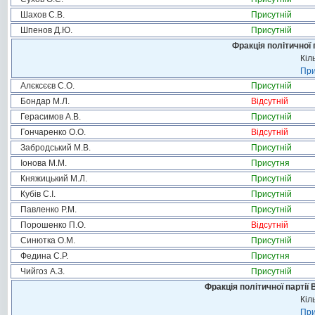
Шахов С.В.
Присутній
Шпенов Д.Ю.
Присутній
Фракція політичної 
Кіл
При
Алєксєєв С.О.
Присутній
Бондар М.Л.
Відсутній
Герасимов А.В.
Присутній
Гончаренко О.О.
Відсутній
Забродський М.В.
Присутній
Іонова М.М.
Присутня
Княжицький М.Л.
Присутній
Кубів С.І.
Присутній
Павленко Р.М.
Присутній
Порошенко П.О.
Відсутній
Синютка О.М.
Присутній
Федина С.Р.
Присутня
Чийгоз А.З.
Присутній
Фракція політичної партії
Кіл
При