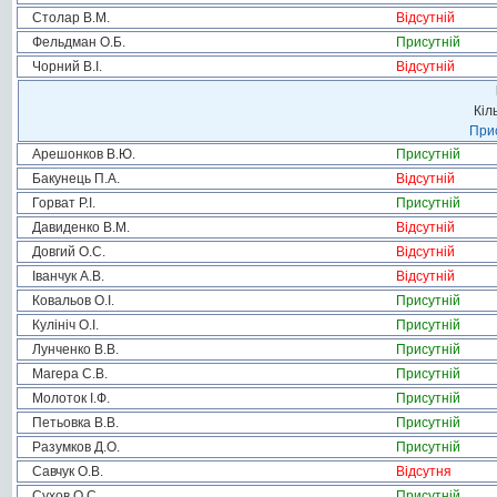
Столар В.М.
Відсутній
Фельдман О.Б.
Присутній
Чорний В.І.
Відсутній
Кіл
Прис
Арешонков В.Ю.
Присутній
Бакунець П.А.
Відсутній
Горват Р.І.
Присутній
Давиденко В.М.
Відсутній
Довгий О.С.
Відсутній
Іванчук А.В.
Відсутній
Ковальов О.І.
Присутній
Кулініч О.І.
Присутній
Лунченко В.В.
Присутній
Магера С.В.
Присутній
Молоток І.Ф.
Присутній
Петьовка В.В.
Присутній
Разумков Д.О.
Присутній
Савчук О.В.
Відсутня
Сухов О.С.
Присутній