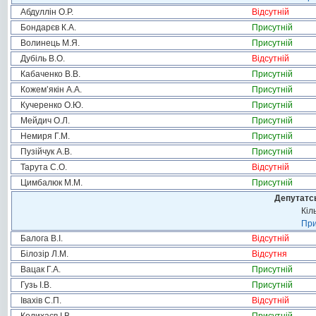
Абдуллін О.Р.
Відсутній
Бондарєв К.А.
Присутній
Волинець М.Я.
Присутній
Дубіль В.О.
Відсутній
Кабаченко В.В.
Присутній
Кожем’якін А.А.
Присутній
Кучеренко О.Ю.
Присутній
Мейдич О.Л.
Присутній
Немиря Г.М.
Присутній
Пузійчук А.В.
Присутній
Тарута С.О.
Відсутній
Цимбалюк М.М.
Присутній
Депутатсь
Кіл
При
Балога В.І.
Відсутній
Білозір Л.М.
Відсутня
Вацак Г.А.
Присутній
Гузь І.В.
Присутній
Івахів С.П.
Відсутній