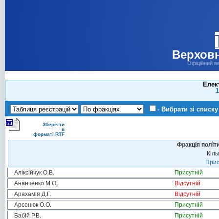
Верховн
Офіційний в
Елек
1
- Вибрати зі списку
Зберегти
в
форматі RTF
Фракція політ
Кіль
Прис
Аліксійчук О.В.
Присутній
Ананченко М.О.
Відсутній
Арахамія Д.Г.
Відсутній
Арсенюк О.О.
Присутній
Бабій Р.В.
Присутній