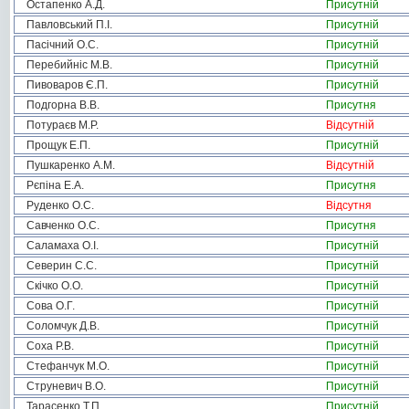
Остапенко А.Д.
Присутній
Павловський П.І.
Присутній
Пасічний О.С.
Присутній
Перебийніс М.В.
Присутній
Пивоваров Є.П.
Присутній
Подгорна В.В.
Присутня
Потураєв М.Р.
Відсутній
Прощук Е.П.
Присутній
Пушкаренко А.М.
Відсутній
Рєпіна Е.А.
Присутня
Руденко О.С.
Відсутня
Савченко О.С.
Присутня
Саламаха О.І.
Присутній
Северин С.С.
Присутній
Скічко О.О.
Присутній
Сова О.Г.
Присутній
Соломчук Д.В.
Присутній
Соха Р.В.
Присутній
Стефанчук М.О.
Присутній
Струневич В.О.
Присутній
Тарасенко Т.П.
Присутній