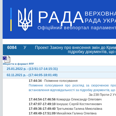
РАДА
ВЕРХОВН
РАДА УКР
Офіційний вебпортал парламент
6084
У
Проект Закону про внесення змін до Крим
підробку документів, щ
Зберегти в форматі RTF
25.01.2022 р. - (13:51:17-14:15:31)
02.11.2021 р. - (17:44:05-18:01:49)
17:44:34
- Поіменне голосування
Поіменне голосування про розгляд за скороченою про
встановлення відповідальності за підробку документів, 
За-238 Проти-2 У
17:44:54-17:46:56
Комаріда Олександр Олегович
17:47:07-17:49:10
Іонушас Сергій Костянтинович
17:49:36-17:49:40
Третьякова Галина Миколаївна
17:49:49-17:51:09
Михайлюк Галина Олегівна