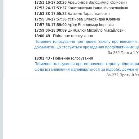
17:51:16-17:53:20
Арешонков Володимир Юрійович
17:53:24-17:53:37
Констанкевич Ірина Мирославівна
17:53:38-17:55:22
Батенко Тарас Іванович
17:55:34-17:57:36
Устінова Олександра Юріївна
17:57:56-17:59:00
Ар’єв Володимир Ігорович
17:59:06-18:00:09
Цимбалюк Михайло Михайлович
18:00:48
- Поіменне голосування
Поіменне голосування про проект Закону про внесення з
документів, що стосуються проведення профілактичних ще
За-282 Проти-1 У
18:01:43
- Поіменне голосування
Поіменне голосування про скорочення терміну підготовки
щодо встановлення відповідальності за підробку докумен
За-272 Проти-0 У