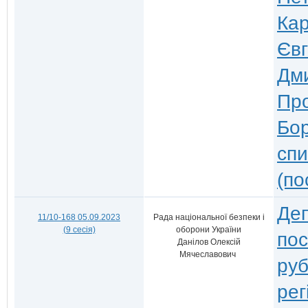
Кар
Єв
Дми
Про
Бор
спи
(по
Деп
11/10-168 05.09.2023
Рада національної безпеки і
(9 сесія)
оборони України
по
Данілов Олексій
Мячеславович
руб
рег