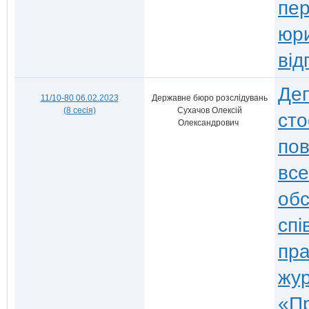
пер
юр
від
Деп
11/10-80 06.02.2023
Державне бюро розслідувань
(8 сесія)
Сухачов Олексій
сто
Олександрович
пов
все
обс
спі
пра
жур
«Пр