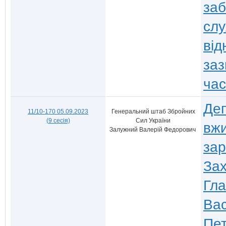
заб
слу
від
заз
час
Деп
11/10-170 05.09.2023
Генеральний штаб Збройних
(9 сесія)
Сил України
вжи
Залужний Валерій Федорович
зар
Зах
Гла
Вас
Пе