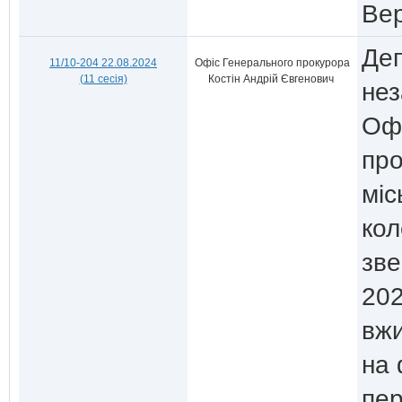
Вер
Деп
11/10-204 22.08.2024
Офіс Генерального прокурора
(11 сесія)
Костін Андрій Євгенович
нез
Офі
про
міс
кол
зве
202
вжи
на 
пер