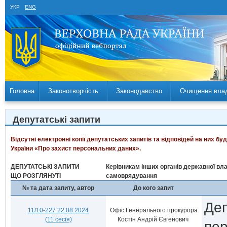
УКР
ENG
Головна
Законотворчість
Законодавство
Очищення вла
Депутатські запити
Відсутні електронні копії депутатських запитів та відповідей на них б
України «Про захист персональних даних».
ДЕПУТАТСЬКІ ЗАПИТИ
Керівникам інших органів державної вла
ЩО РОЗГЛЯНУТІ
самоврядування
№ та дата запиту, автор
До кого запит
Деп
11/10-227 22.08.2024
Офіс Генерального прокурора
(11 сесія)
Костін Андрій Євгенович
пер