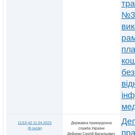
тра
№34
вик
рам
пл
кош
без
від
інф
мед
Деп
11/10-42 11.04.2023
Державна прикордонна
(9 сесія)
служба України
пра
Дейнеко Сергій Васильович