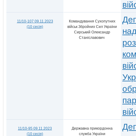
вій
Деп
11/10-107 09.11.2023
Командування Сухопутних
(10 сесія)
військ Збройних Сил України
над
Сирський Олександр
Станіславович
ро
ком
вій
Укр
обр
пар
вій
Деп
11/10-95 09.11.2023
Державна прикордонна
(10 сесія)
служба України