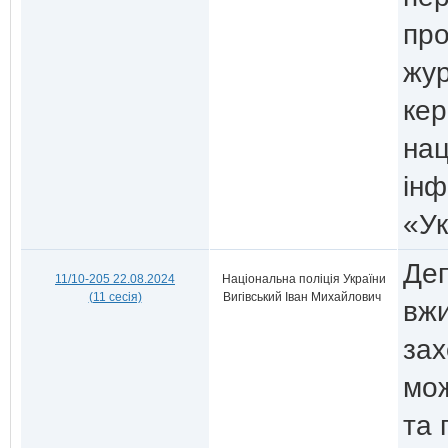
про
жур
кер
нац
інф
«У
Деп
11/10-205 22.08.2024
Національна поліція України
(11 сесія)
Вигівський Іван Михайлович
вжи
зах
мож
та 