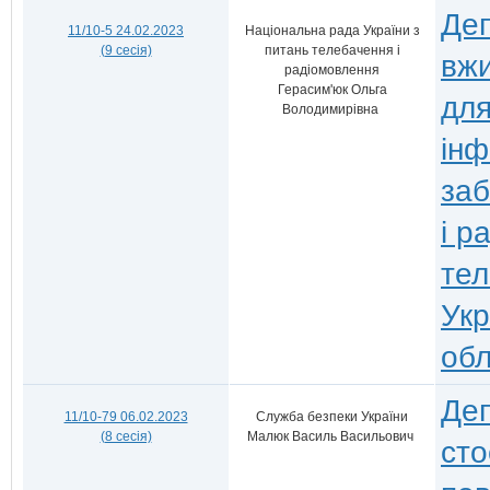
Деп
11/10-5 24.02.2023
Національна рада України з
(9 сесія)
питань телебачення і
вжи
радіомовлення
Герасим'юк Ольга
для
Володимирівна
інф
заб
і р
тел
Укр
обл
Деп
11/10-79 06.02.2023
Служба безпеки України
(8 сесія)
Малюк Василь Васильович
сто