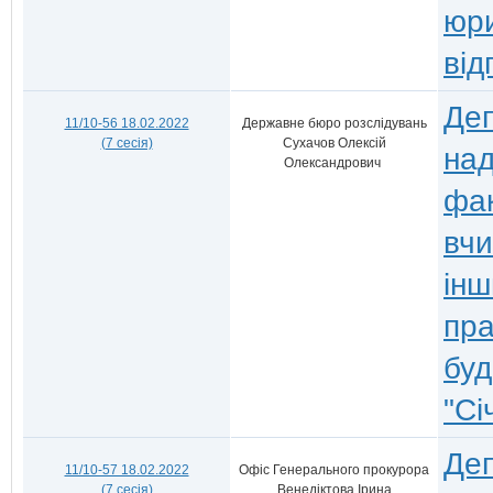
юр
від
Деп
11/10-56 18.02.2022
Державне бюро розслідувань
(7 сесія)
Сухачов Олексій
над
Олександрович
фа
вчи
інш
пра
буд
"Сі
Деп
11/10-57 18.02.2022
Офіс Генерального прокурора
(7 сесія)
Венедіктова Ірина