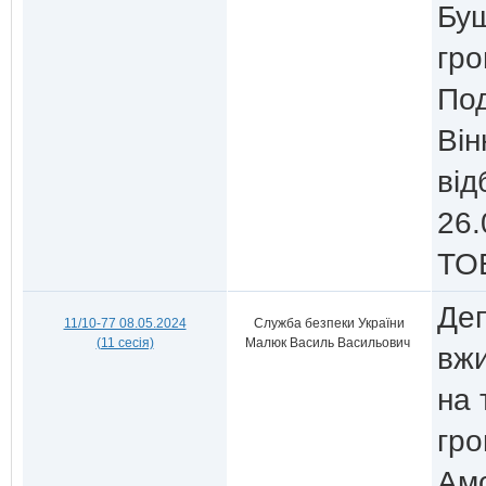
Буш
гро
Под
Він
від
26.
ТО
Деп
11/10-77 08.05.2024
Служба безпеки України
(11 сесія)
Малюк Василь Васильович
вжи
на 
гр
Ам