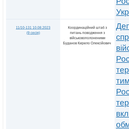
Рос
Укр
Деп
11/10-131 10.08.2023
Координаційний штаб з
(9 сесія)
питань поводження з
спр
військовополоненими
Буданов Кирило Олексійович
вій
Рос
тер
тим
Рос
тер
вкл
обм