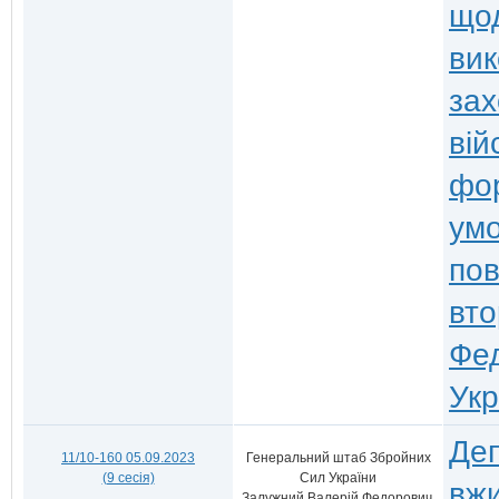
що
вик
зах
вій
фор
умо
по
вто
Фед
Укр
Деп
11/10-160 05.09.2023
Генеральний штаб Збройних
(9 сесія)
Сил України
вжи
Залужний Валерій Федорович