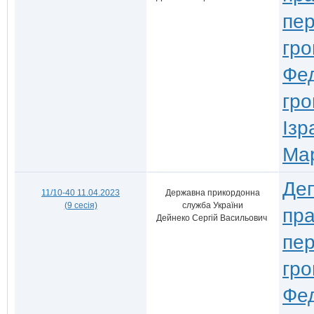
пер
гро
Фед
гр
Ізр
Мар
Деп
11/10-40 11.04.2023
Державна прикордонна
(9 сесія)
служба України
пра
Дейнеко Сергій Васильович
пер
гро
Фед