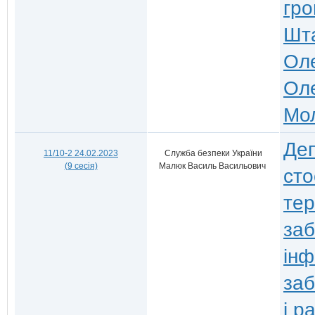
гр
Шта
Ол
Ол
Мо
Деп
11/10-2 24.02.2023
Служба безпеки України
(9 сесія)
Малюк Василь Васильович
сто
тер
заб
інф
заб
і р