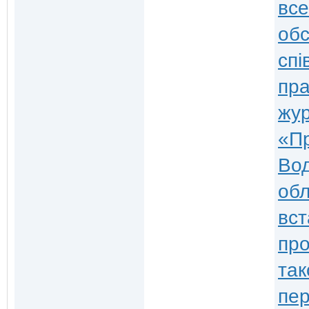
все
обс
спі
пра
жур
«Пр
Вод
обл
вст
про
так
пер