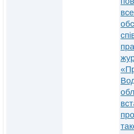
пов
все
обс
спі
пра
жур
«Пр
Вод
обл
вст
про
так