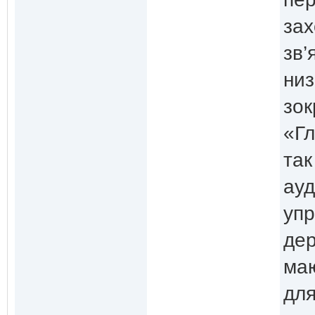
зах
зв’
низ
зок
«Гл
так
ауд
упр
дер
маю
для