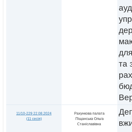
ауд
упр
дер
маю
для
та 
рах
бю
Вер
Деп
11/10-229 22.08.2024
Рахункова палата
(11 сесія)
Піщанська Ольга
вжи
Станіславівна