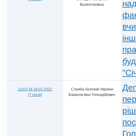
над
Валентинівна
фа
вчи
інш
пра
буд
"Сі
Деп
11/10-18 18.02.2022
Служба безпеки України
(7 сесія)
Баканов Іван Геннадійович
пер
ріш
по
Гол