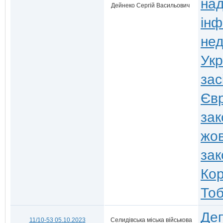
над
Дейнеко Сергій Васильович
інф
нед
Укр
зас
Євр
зак
жов
зак
Кор
Тоб
Деп
11/10-53 05.10.2023
Селидівська міська військова