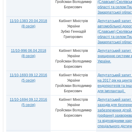
Гройсман Володимир
(Славське) Сколівськ
Борисович
області та селом Пи
Закарпатської облас
11/10-1383 20.04.2018
Кабінет Міністрів
Депутатський запит
(8 сесія)
України
автомобільної доро
Зубко Геннадій
(Славське) Сколівськ
Григорович
області та селом Пи
Закарпатської област
11/10-996 06.04.2018
Кабінет Міністрів
Депутатський запит
(8 сесія)
України
знищенню системи е
Гройсман Володимир
України.
Борисович
11/10-1693 09.12.2016
Кабінет Міністрів
Депутатський запит
(5 сесія)
України
на 2017 рік на цент
Гройсман Володимир
ендопротезів та інш
Борисович
для імплантації.
11/10-1694 09.12.2016
Кабінет Міністрів
Депутатський запит
(5 сесія)
України
заходів для безпере
Гройсман Володимир
забезпечення дітей, 
Борисович
(орфанні) захворюв
та відповідними ха
спеціального дієтич