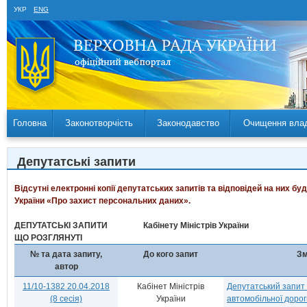
УКР
ENG
Головна
Законотворчість
Законодавство
Очищення вла
Депутатські запити
Відсутні електронні копії депутатських запитів та відповідей на них б
України «Про захист персональних даних».
ДЕПУТАТСЬКІ ЗАПИТИ
Кабінету Міністрів України
ЩО РОЗГЛЯНУТІ
№ та дата запиту,
До кого запит
Зм
автор
11/10-1382 20.04.2018
Кабінет Міністрів
Депутатський запит
(8 сесія)
України
автомобільної доро