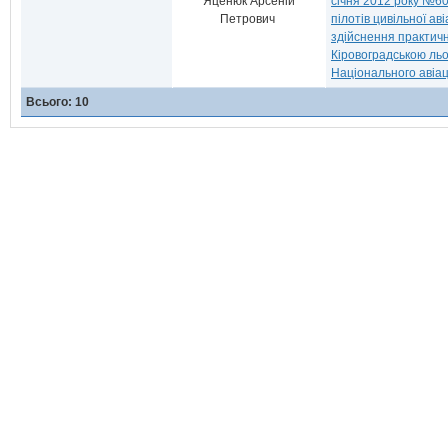
Яценюк Арсеній
січня 2012 року №60
Петрович
пілотів цивільної ав
здійснення практично
Кіровоградською ль
Національного авіац
Всього: 10