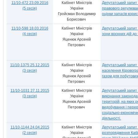
11/10-472 23.09.2016
Кабінет Міністрів
Депутатський запит
(5 сесія)
України
правового регулюва
Гройсман Володимир
оцінки запасів кори
Борисович
11/10-598 18.03.2016
Кабінет Міністрів
Депутатський запит 
(4 сесія)
України
зони воєнних дій до
Яценюк Арсеній
Петрович
11/10-1375 25.12.2015
Кабінет Міністрів
Депутатський запит
(3 сесія)
України
населення Кіровогра
Яценюк Арсеній
газом для побутових
Петрович
11/10-1031 27.11.2015
Кабінет Міністрів
Депутатський запит
(3 сесія)
України
виконання законода
Яценюк Арсеній
територій, на яких 
Петрович
видобування і перер
соціально-економічн
діяльності.
11/10-1144 24.04.2015
Кабінет Міністрів
Депутатський запит
(2 сесія)
України
розпорядження Кабін