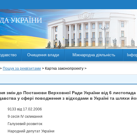
одавство
Очищення влади
Міжнародна діяльність
Інфо
 >
Пошук за реквізитами
> Картка законопроекту >
я змін до Постанови Верховної Ради України від 6 листопада
авства у сфері поводження з відходами в Україні та шляхи й
9133 від 17.02.2006
9 сесія IV скликання
Галузевий розвиток
Народний депутат України