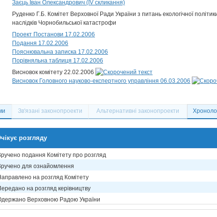
Заєць Іван Олександрович (IV скликання)
Руденко Г.Б. Комітет Верховної Ради України з питань екологічної політик
наслідків Чорнобильської катастрофи
Проект Постанови 17.02.2006
Подання 17.02.2006
Пояснювальна записка 17.02.2006
Порівняльна таблиця 17.02.2006
Висновок комітету 22.02.2006
Висновок Головного науково-експертного управління 06.03.2006
ми
Зв'язані законопроекти
Альтернативні законопроекти
Хронолог
чікує розгляду
Вручено подання Комітету про розгляд
Вручено для ознайомлення
Направлено на розгляд Комітету
Передано на розгляд керівництву
Одержано Верховною Радою України