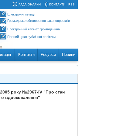
РАДА ОНЛАЙН
КОНТАКТИ
RSS
Електронні петиції
Громадське обговорення законопроєктів
Електронний кабінет громадянина
Повний цикл публічної політики
рмація
Контакти
Ресурси
Новини
 2005 року №2967-IV "Про стан
ого вдосконалення"