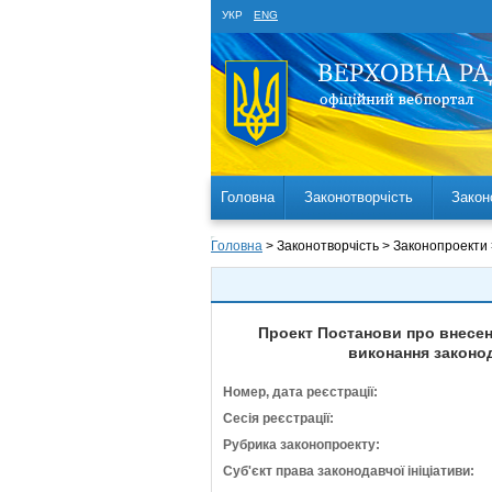
УКР
ENG
Головна
Законотворчість
Закон
Головна
> Законотворчість > Законопроекти
Проект Постанови про внесенн
виконання законод
Номер, дата реєстрації:
Сесія реєстрації:
Рубрика законопроекту:
Суб'єкт права законодавчої ініціативи: