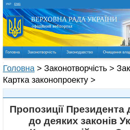
УКР
ENG
Головна
Законотворчість
Законодавство
Очищення вла
Головна
> Законотворчість > За
Картка законопроекту >
Пропозиції Президента 
до деяких законів 