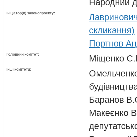
Народний д
Ініціатор(и) законопроекту:
Лавринович
скликання)
Портнов Ан
Головний комітет:
Міщенко С.Г
Інші комітети:
Омельченко
будівництв
Баранов В.
Макеєнко В.
депутатсько