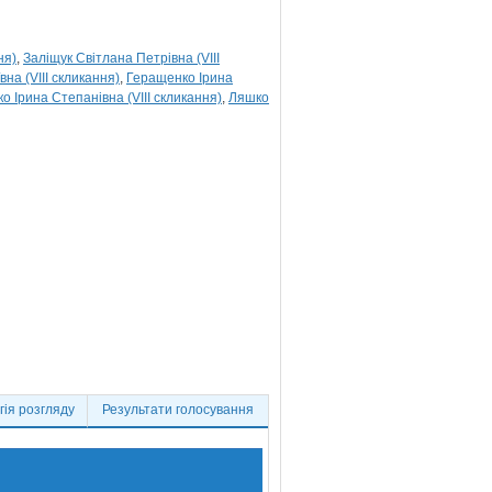
ня)
Заліщук Світлана Петрівна (VIII
на (VIII скликання)
Геращенко Ірина
о Ірина Степанівна (VIII скликання)
Ляшко
ія розгляду
Результати голосування