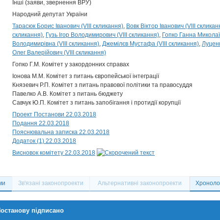
Інші (заяви, звернення ВРУ)
Народний депутат України
Тарасюк Борис Іванович (VIII скликання)
Вовк Віктор Іванович (VIII скликан
скликання)
Гузь Ігор Володимирович (VIII скликання)
Гопко Ганна Миколаїв
Володимирівна (VIII скликання)
Джемілєв Мустафа (VIII скликання)
Луценк
Олег Валерійович (VIII скликання)
Гопко Г.М. Комітет у закордонних справах
Іонова М.М. Комітет з питань європейської інтеграції
Князевич Р.П. Комітет з питань правової політики та правосуддя
Павелко А.В. Комітет з питань бюджету
Савчук Ю.П. Комітет з питань запобігання і протидії корупції
Проект Постанови 22.03.2018
Подання 22.03.2018
Пояснювальна записка 22.03.2018
Додаток (1) 22.03.2018
Висновок комітету 22.03.2018
ми
Зв'язані законопроекти
Альтернативні законопроекти
Хронолог
останову підписано