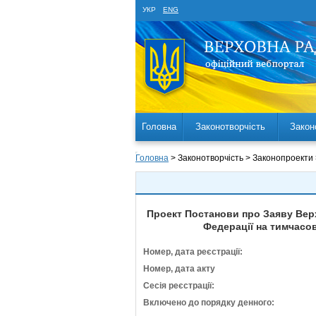
УКР
ENG
Головна
Законотворчість
Закон
Головна
> Законотворчість > Законопроекти
Проект Постанови про Заяву Верх
Федерації на тимчасов
Номер, дата реєстрації:
Номер, дата акту
Сесія реєстрації:
Включено до порядку денного: