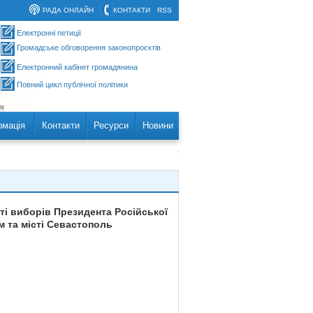
РАДА ОНЛАЙН
КОНТАКТИ
RSS
Електронні петиції
Громадське обговорення законопроєктів
Електронний кабінет громадянина
Повний цикл публічної політики
рмація
Контакти
Ресурси
Новини
ті виборів Президента Російської
м та місті Севастополь