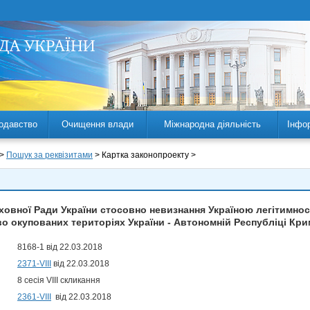
одавство
Очищення влади
Міжнародна діяльність
Інфо
 >
Пошук за реквізитами
> Картка законопроекту >
овної Ради України стосовно невизнання Україною легітимнос
о окупованих територіях України - Автономній Республіці Кри
8168-1 від 22.03.2018
2371-VIII
від 22.03.2018
8 сесія VIII скликання
2361-VIII
від 22.03.2018