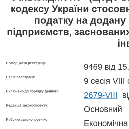
кодексу України стосо
податку на додану в
підприємств, засновани
ін
Номер, дата реєстрації:
9469 від 15
Сесія реєстрації:
9 сесія VII
Включено до порядку денного:
2679-VIII
ві
Редакція законопроекту:
Основний
Рубрика законопроекту:
Економічна