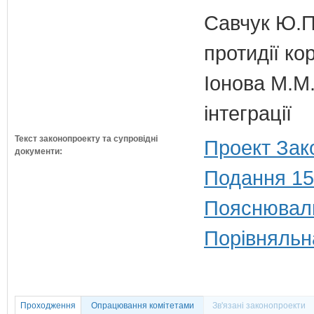
Савчук Ю.П.
протидії кор
Іонова М.М.
інтеграції
Текст законопроекту та супровідні
Проект Зак
документи:
Подання 15
Пояснюваль
Порівняльн
Проходження
Опрацювання комітетами
Зв'язані законопроекти