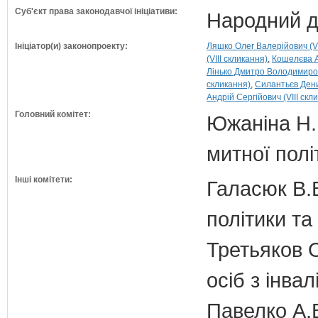
Суб'єкт права законодавчої ініціативи:
Народний д
Ініціатор(и) законопроекту:
Ляшко Олег Валерійович (VI
(VIII скликання)
Кошелєва А
Лінько Дмитро Володимирови
скликання)
Силантьєв Дени
Андрій Сергійович (VIII скл
Головний комітет:
Южаніна Н.П
митної полі
Інші комітети:
Галасюк В.В
політики т
Третьяков О
осіб з інвал
Павелко А.