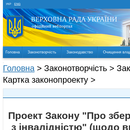
УКР
ENG
Головна
Законотворчість
Законодавство
Очищення вла
Головна
> Законотворчість > За
Картка законопроекту >
Проект Закону "Про збе
з інвалідністю" (щодо 