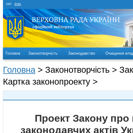
УКР
ENG
Головна
Законотворчість
Законодавство
Очищення вла
Головна
> Законотворчість > За
Картка законопроекту >
Проект Закону про 
законодавчих актів У