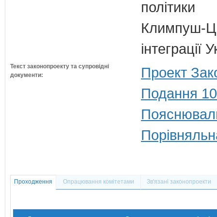
політики
Климпуш-Ци
інтеграції 
Текст законопроекту та супровідні
Проект Зак
документи:
Подання 10
Пояснюваль
Порівняльн
Проходження
Опрацювання комітетами
Зв'язані законопроекти