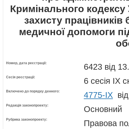
Кримінального кодексу
захисту працівників 
медичної допомоги пі
об
Номер, дата реєстрації:
6423 від 13
Сесія реєстрації:
6 сесія IX 
Включено до порядку денного:
4775-IX
від
Редакція законопроекту:
Основний
Рубрика законопроекту:
Правова по