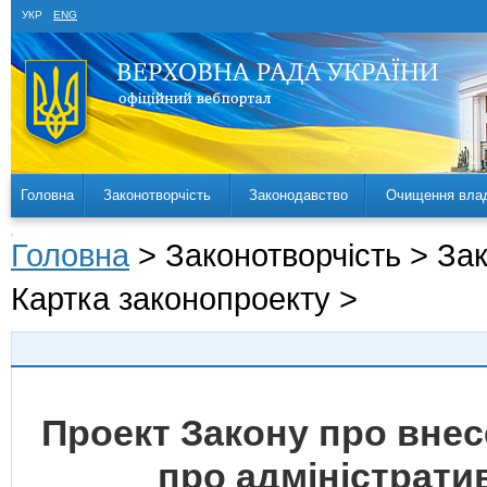
УКР
ENG
Головна
Законотворчість
Законодавство
Очищення вла
Головна
> Законотворчість > За
Картка законопроекту >
Проект Закону про внес
про адміністрати