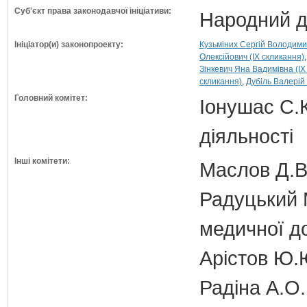
Суб'єкт права законодавчої ініціативи:
Народний д
Ініціатор(и) законопроекту:
Кузьміних Сергій Володими
Олексійович (IX скликання)
Зінкевич Яна Вадимівна (IX
скликання)
Дубіль Валерій
Головний комітет:
Іонушас С.К
діяльності
Інші комітети:
Маслов Д.В.
Радуцький М
медичної д
Арістов Ю.
Радіна А.О.