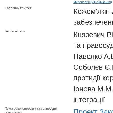
Миронович (VIII скликання)
Головний комітет:
Кожем'якін 
забезпечен
Інші комітети:
Князевич Р.
та правосу
Павелко А.
Соболєв Є.В
протидії кор
Іонова М.М.
інтеграції
Текст законопроекту та супровідні
Проект Зак