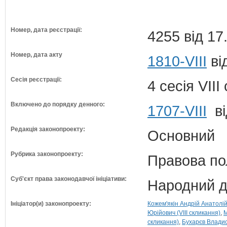
Номер, дата реєстрації:
4255 від 17
Номер, дата акту
1810-VIII
ві
Сесія реєстрації:
4 сесія VII
Включено до порядку денного:
1707-VIII
ві
Редакція законопроекту:
Основний
Рубрика законопроекту:
Правова по
Суб'єкт права законодавчої ініціативи:
Народний д
Ініціатор(и) законопроекту:
Кожем'якін Андрій Анатолійо
Юрійович (VIII скликання)
М
скликання)
Бухарєв Владисл