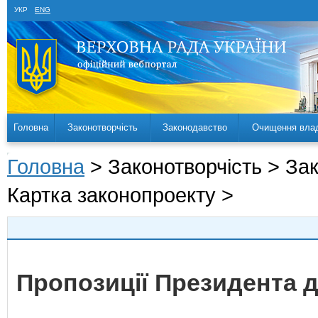
УКР
ENG
Головна
Законотворчість
Законодавство
Очищення вла
Головна
> Законотворчість > За
Картка законопроекту >
Пропозиції Президента д