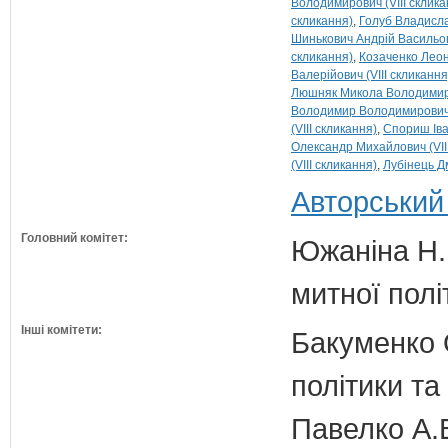
Володимирович (VIII склика
скликання)
Голуб Владисла
Шинькович Андрій Васильови
скликання)
Козаченко Леоні
Валерійович (VIII скликання
Люшняк Микола Володимиров
Володимир Володимирович (
(VIII скликання)
Спориш Іва
Олександр Михайлович (VII
(VIII скликання)
Лубінець Д
Авторський
Головний комітет:
Южаніна Н.П
митної полі
Інші комітети:
Бакуменко О
політики та
Павелко А.