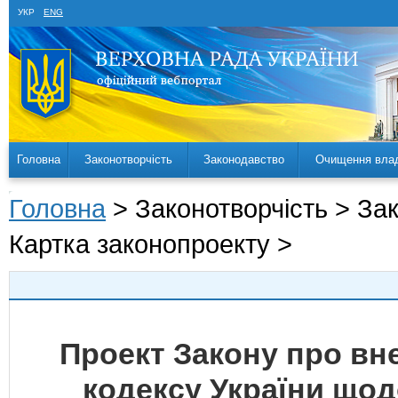
УКР
ENG
Головна
Законотворчість
Законодавство
Очищення вла
Головна
> Законотворчість > За
Картка законопроекту >
Проект Закону про вн
кодексу України що