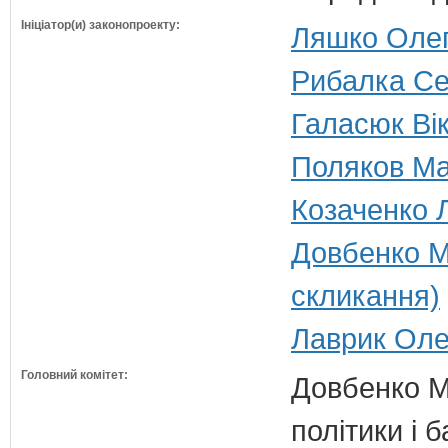
Ініціатор(и) законопроекту:
Ляшко Олег 
Рибалка Сер
Галасюк Вік
Поляков Ма
Козаченко Л
Довбенко М
скликання)
Лаврик Олег
Головний комітет:
Довбенко М.
політики і б