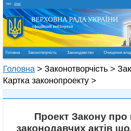
УКР
ENG
Головна
Законотворчість
Законодавство
Очищення вла
Головна
> Законотворчість > За
Картка законопроекту >
Проект Закону про 
законодавчих актів що