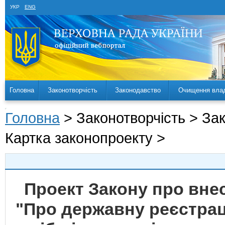
УКР
ENG
Головна
Законотворчість
Законодавство
Очищення вла
Головна
> Законотворчість > За
Картка законопроекту >
Проект Закону про внес
"Про державну реєстрац