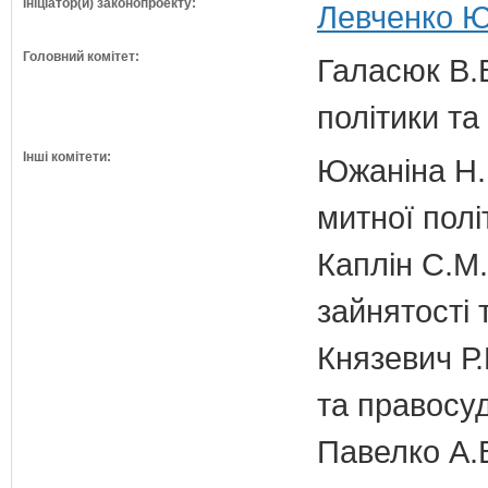
Ініціатор(и) законопроекту:
Левченко Ю
Головний комітет:
Галасюк В.В
політики т
Інші комітети:
Южаніна Н.П
митної полі
Каплін С.М.
зайнятості 
Князевич Р.
та правосу
Павелко А.