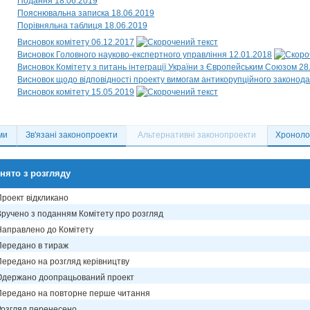
Подання 18.06.2019
Пояснювальна записка 18.06.2019
Порівняльна таблиця 18.06.2019
Висновок комітету 06.12.2017
Висновок Головного науково-експертного управління 12.01.2018
Висновок Комітету з питань інтеграції України з Європейським Союзом 28
Висновок щодо відповідності проекту вимогам антикорупційного законода
Висновок комітету 15.05.2019
ми
Зв'язані законопроекти
Альтернативні законопроекти
Хронолог
нято з розгляду
Проект відкликано
Вручено з поданням Комітету про розгляд
Направлено до Комітету
Передано в тираж
Передано на розгляд керівництву
Одержано доопрацьований проект
Передано на повторне перше читання
Розгляд перенесено