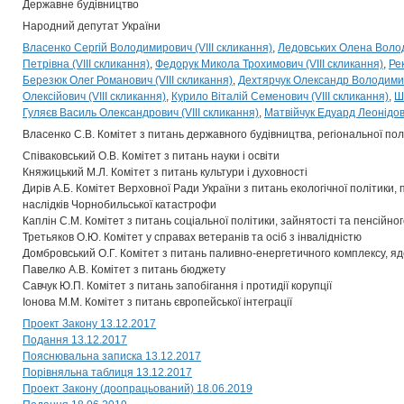
Державне будівництво
Народний депутат України
Власенко Сергій Володимирович (VIII скликання)
Ледовських Олена Володи
Петрівна (VIII скликання)
Федорук Микола Трохимович (VIII скликання)
Ре
Березюк Олег Романович (VIII скликання)
Дехтярчук Олександр Володимиро
Олексійович (VIII скликання)
Курило Віталій Семенович (VIII скликання)
Ш
Гуляєв Василь Олександрович (VIII скликання)
Матвійчук Едуард Леонідови
Власенко С.В. Комітет з питань державного будівництва, регіональної по
Співаковський О.В. Комітет з питань науки і освіти
Княжицький М.Л. Комітет з питань культури і духовності
Дирів А.Б. Комітет Верховної Ради України з питань екологічної політики,
наслідків Чорнобильської катастрофи
Каплін С.М. Комітет з питань соціальної політики, зайнятості та пенсійн
Третьяков О.Ю. Комітет у справах ветеранів та осіб з інвалідністю
Домбровський О.Г. Комітет з питань паливно-енергетичного комплексу, яд
Павелко А.В. Комітет з питань бюджету
Савчук Ю.П. Комітет з питань запобігання і протидії корупції
Іонова М.М. Комітет з питань європейської інтеграції
Проект Закону 13.12.2017
Подання 13.12.2017
Пояснювальна записка 13.12.2017
Порівняльна таблиця 13.12.2017
Проект Закону (доопрацьований) 18.06.2019