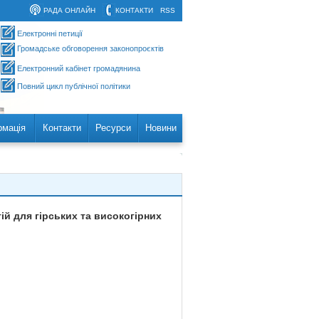
РАДА ОНЛАЙН
КОНТАКТИ
RSS
Електронні петиції
Громадське обговорення законопроєктів
Електронний кабінет громадянина
Повний цикл публічної політики
рмація
Контакти
Ресурси
Новини
ій для гірських та високогірних