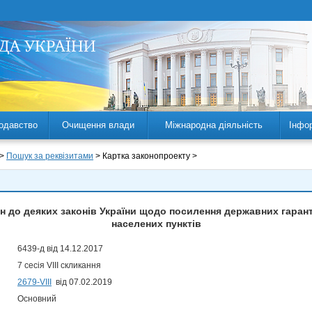
одавство
Очищення влади
Міжнародна діяльність
Інфо
 >
Пошук за реквізитами
> Картка законопроекту >
н до деяких законів України щодо посилення державних гарант
населених пунктів
6439-д від 14.12.2017
7 сесія VIII скликання
2679-VIII
від 07.02.2019
Основний