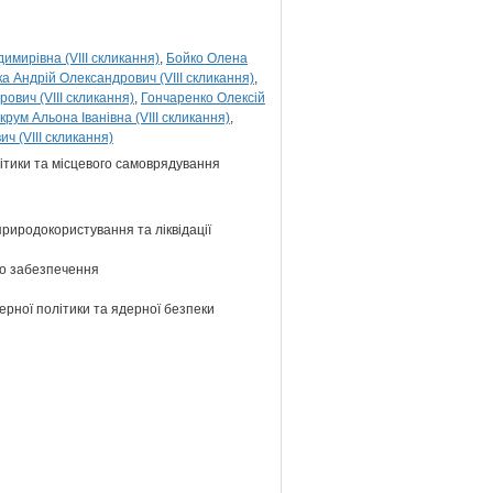
мирівна (VIII скликання)
Бойко Олена
ка Андрій Олександрович (VIII скликання)
вич (VIII скликання)
Гончаренко Олексій
крум Альона Іванівна (VIII скликання)
ч (VIII скликання)
літики та місцевого самоврядування
 природокористування та ліквідації
ого забезпечення
ерної політики та ядерної безпеки