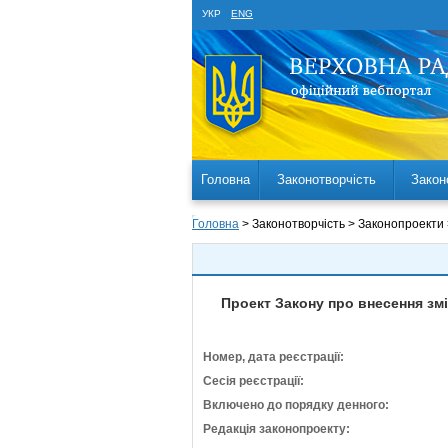
УКР
ENG
Головна
Законотворчість
Закон
Головна
> Законотворчість > Законопроекти
Проект Закону про внесення змі
Номер, дата реєстрації:
Сесія реєстрації:
Включено до порядку денного:
Редакція законопроекту: