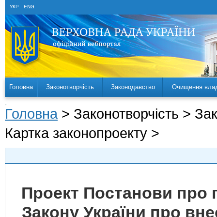
УКР
ENG
Головна
Законотворчість
Законодавство
Очищення вла
Головна
> Законотворчість > За
Картка законопроекту >
Проект Постанови про 
Закону України про вне