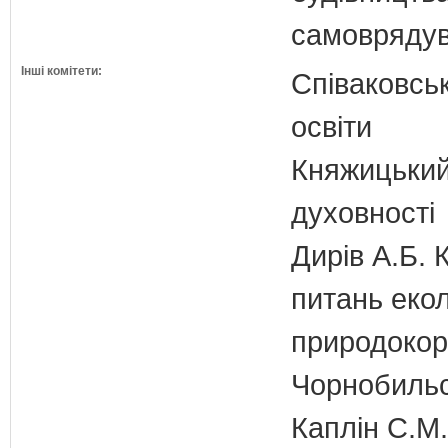
самовряду
Інші комітети:
Співаковськ
освіти
Княжицький 
духовності
Дирів А.Б. 
питань екол
природокори
Чорнобильс
Каплін С.М.