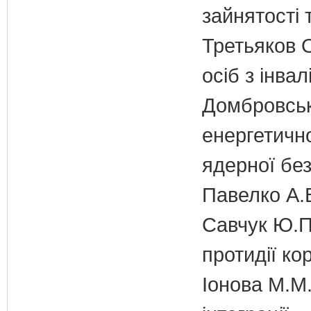
зайнятості 
Третьяков О
осіб з інвал
Домбровськи
енергетично
ядерної бе
Павелко А.
Савчук Ю.П.
протидії кор
Іонова М.М.