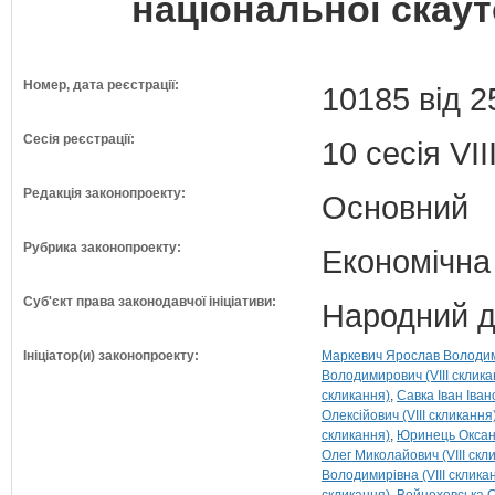
національної скаутс
Номер, дата реєстрації:
10185 від 2
Сесія реєстрації:
10 сесія VI
Редакція законопроекту:
Основний
Рубрика законопроекту:
Економічна
Суб'єкт права законодавчої ініціативи:
Народний д
Ініціатор(и) законопроекту:
Маркевич Ярослав Володими
Володимирович (VIII склика
скликання)
Савка Іван Іван
Олексійович (VIII скликання
скликання)
Юринець Оксана
Олег Миколайович (VIII скл
Володимирівна (VIII склика