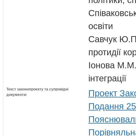
Співаковськ
освіти
Савчук Ю.П.
протидії кор
Іонова М.М.
інтеграції
Текст законопроекту та супровідні
Проект Зак
документи:
Подання 25
Пояснюваль
Порівняльн