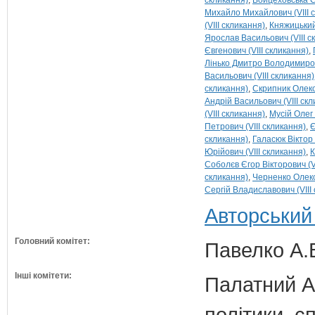
скликання)
Войцеховська С
Михайло Михайлович (VIII 
(VIII скликання)
Княжицький
Ярослав Васильович (VIII с
Євгенович (VIII скликання)
Лінько Дмитро Володимирови
Васильович (VIII скликання)
скликання)
Скрипник Олексі
Андрій Васильович (VIII ск
(VIII скликання)
Мусій Олег 
Петрович (VIII скликання)
Є
скликання)
Галасюк Віктор 
Юрійович (VIII скликання)
К
Соболєв Єгор Вікторович (V
скликання)
Черненко Олекс
Сергій Владиславович (VIII
Авторський
Головний комітет:
Павелко А.
Інші комітети:
Палатний А.
політики, с