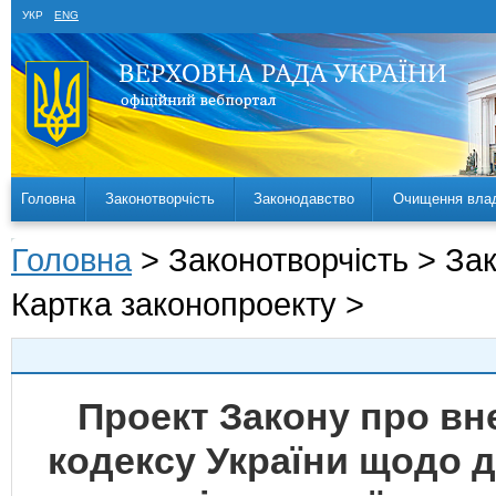
УКР
ENG
Головна
Законотворчість
Законодавство
Очищення вла
Головна
> Законотворчість > За
Картка законопроекту >
Проект Закону про вн
кодексу України щодо д