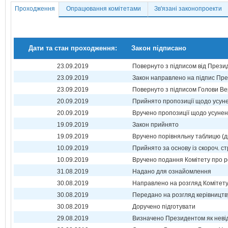
Проходження
Опрацювання комітетами
Зв'язані законопроекти
Дати та стан проходження:
Закон підписано
23.09.2019
Повернуто з підписом від Прези
23.09.2019
Закон направлено на підпис Пре
23.09.2019
Повернуто з підписом Голови Ве
20.09.2019
Прийнято пропозиції щодо усун
20.09.2019
Вручено пропозиції щодо усуне
19.09.2019
Закон прийнято
19.09.2019
Вручено порівняльну таблицю (д
10.09.2019
Прийнято за основу із скороч. ст
10.09.2019
Вручено подання Комітету про р
31.08.2019
Надано для ознайомлення
30.08.2019
Направлено на розгляд Комітет
30.08.2019
Передано на розгляд керівництв
30.08.2019
Доручено підготувати
29.08.2019
Визначено Президентом як неві