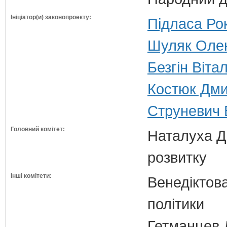
Ініціатор(и) законопроекту:
Підласа Рок
Шуляк Олен
Безгін Віта
Костюк Дми
Струневич 
Головний комітет:
Наталуха Д.
розвитку
Інші комітети:
Венедіктова
політики
Гетманцев Д