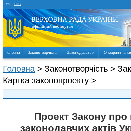
УКР
ENG
Головна
Законотворчість
Законодавство
Очищення вла
Головна
> Законотворчість > За
Картка законопроекту >
Проект Закону про 
законодавчих актів У