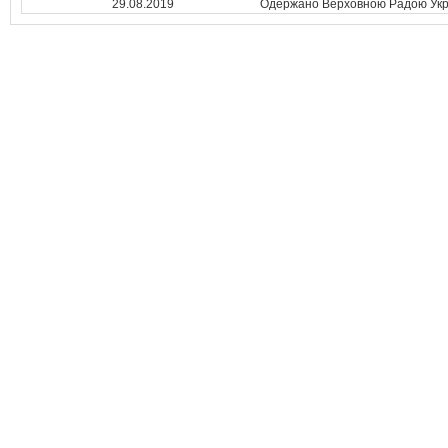
29.08.2019
Одержано Верховною Радою Укр