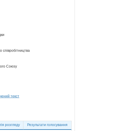
дки
о співробітництва
кого Союзу
ія розгляду
Результати голосування