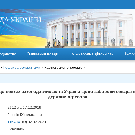
одавство
Очищення влади
Міжнародна діяльність
Інфо
 >
Пошук за реквізитами
> Картка законопроекту >
 до деяких законодавчих актів України щодо заборони сепарат
держави агресора
2612 від 17.12.2019
2 сесія IX скликання
1164-ІХ
від 02.02.2021
Основний