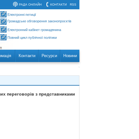
РАДА ОНЛАЙН
КОНТАКТИ
RSS
Електронні петиції
Громадське обговорення законопроєктів
Електронний кабінет громадянина
Повний цикл публічної політики
рмація
Контакти
Ресурси
Новини
них переговорів з представниками