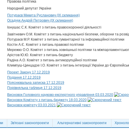
Правова політика
Народний депутат України
Потураєв Микита Русланович (IX скликання)
Осадчук Андрій Петрович (IX скликання)
Іонушас С.К. Комітет з питань правоохоронної діяльності
Завітневич О.М. Комітет з питань національної безпеки, оборони та розві
Потураєв М.Р. Комітет з питань гуманітарної та інформаційної політики
Костін А.Є. Комітет з питань правової політики
Мережко О.О. Комітет з питань зовнішньої політики та міжпарламентськог
Арістов Ю.Ю. Комітет з питань бюджету
Радіна А.О. Комітет з питань антикорупційної політики
Климпуш-Цинцадзе І.О. Комітет з питань інтеграції України до Європейсь
Проект Закону 17.12.2019
Подання 17.12.2019
Пояснювальна записка 17.12.2019
Порівняльна таблиця 17.12.2019
Висновок Головного науково-експертного управління 03.03.2020
Висновок Комітету з питань бюджету 18.03.2020
Висновок комітету 03.03.2021
ми
Зв'язані законопроекти
Альтернативні законопроекти
Хронолог