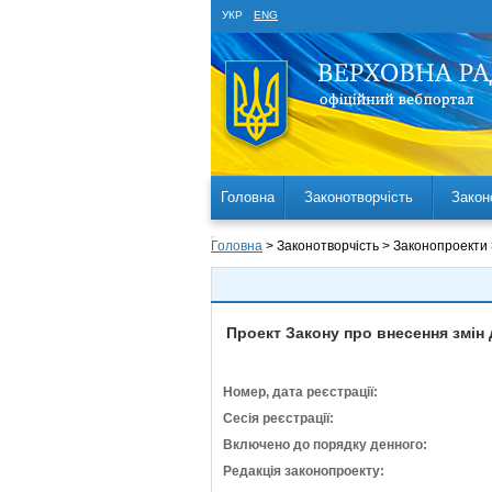
УКР
ENG
Головна
Законотворчість
Закон
Головна
> Законотворчість > Законопроекти
Проект Закону про внесення змін
Номер, дата реєстрації:
Сесія реєстрації:
Включено до порядку денного:
Редакція законопроекту: