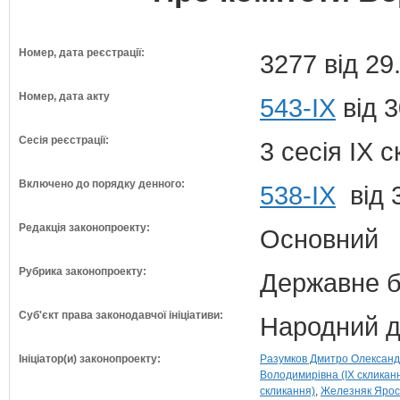
Номер, дата реєстрації:
3277 від 29
Номер, дата акту
543-IX
від 3
Сесія реєстрації:
3 сесія IX 
Включено до порядку денного:
538-ІХ
від 
Редакція законопроекту:
Основний
Рубрика законопроекту:
Державне б
Суб'єкт права законодавчої ініціативи:
Народний д
Ініціатор(и) законопроекту:
Разумков Дмитро Олександр
Володимирівна (IX скликан
скликання)
Железняк Яросл