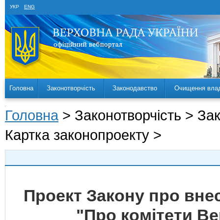
УКР
ENG
Головна
Законотворчість
Законодавство
Очищення вла
Головна
> Законотворчість > За
Картка законопроекту >
Проект Закону про внес
"Про комітети Ве