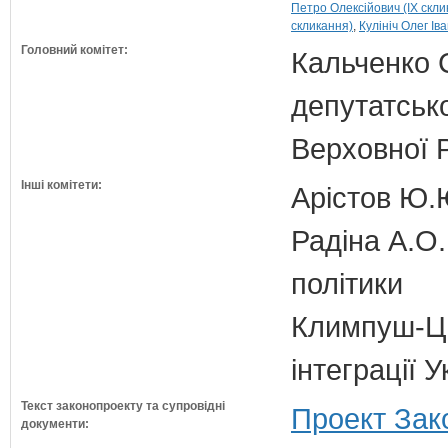
Петро Олексійович (IX скли
скликання)
Кулініч Олег Ів
Головний комітет:
Кальченко С
депутатсько
Верховної 
Інші комітети:
Арістов Ю.
Радіна А.О.
політики
Климпуш-Ци
інтеграції
Текст законопроекту та супровідні
Проект Зак
документи: