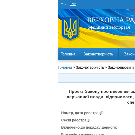
УКР
ENG
Головна
Законотворчість
Закон
Головна
> Законотворчість > Законопроекти
Проект Закону про внесення з
державної влади, підприємств, 
спе
Номер, дата реєстрації:
Сесія реєстрації:
Включено до порядку денного:
Редакція законопроекту: