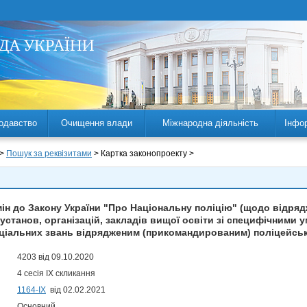
одавство
Очищення влади
Міжнародна діяльність
Інфо
 >
Пошук за реквізитами
> Картка законопроекту >
мін до Закону України "Про Національну поліцію" (щодо відряд
установ, організацій, закладів вищої освіти зі специфічними
ціальних звань відрядженим (прикомандированим) поліцейсь
4203 від 09.10.2020
4 сесія IX скликання
1164-ІХ
від 02.02.2021
Основний