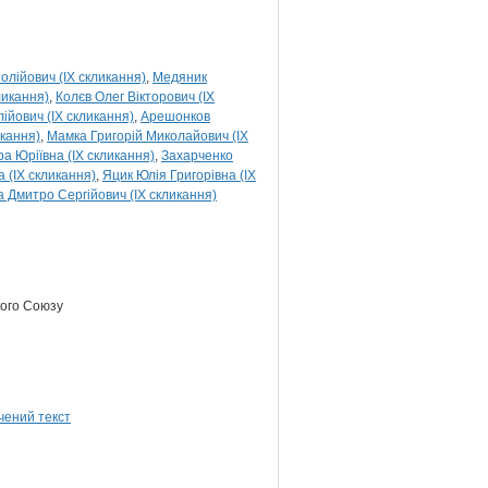
лійович (IX скликання)
Медяник
ликання)
Колєв Олег Вікторович (IX
лійович (IX скликання)
Арешонков
кання)
Мамка Григорій Миколайович (IX
а Юріївна (IX скликання)
Захарченко
а (IX скликання)
Яцик Юлія Григорівна (IX
 Дмитро Сергійович (IX скликання)
кого Союзу