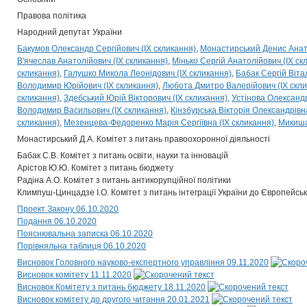
Правова політика
Народний депутат України
Бакумов Олександр Сергійович (IX скликання)
Монастирський Денис Анато
В'ячеслав Анатолійович (IX скликання)
Мінько Сергій Анатолійович (IX ск
скликання)
Галушко Микола Леонідович (IX скликання)
Бабак Сергій Віта
Володимир Юрійович (IX скликання)
Любота Дмитро Валерійович (IX скли
скликання)
Здебський Юрій Вікторович (IX скликання)
Устінова Олександр
Володимир Васильович (IX скликання)
Кінзбурська Вікторія Олександрівн
скликання)
Мезенцева-Федоренко Марія Сергіївна (IX скликання)
Микиша
Монастирський Д.А. Комітет з питань правоохоронної діяльності
Бабак С.В. Комітет з питань освіти, науки та інновацій
Арістов Ю.Ю. Комітет з питань бюджету
Радіна А.О. Комітет з питань антикорупційної політики
Климпуш-Цинцадзе І.О. Комітет з питань інтеграції України до Європейсь
Проект Закону 06.10.2020
Подання 06.10.2020
Пояснювальна записка 06.10.2020
Порівняльна таблиця 06.10.2020
Висновок Головного науково-експертного управління 09.11.2020
Висновок комітету 11.11.2020
Висновок Комітету з питань бюджету 18.11.2020
Висновок комітету до другого читання 20.01.2021