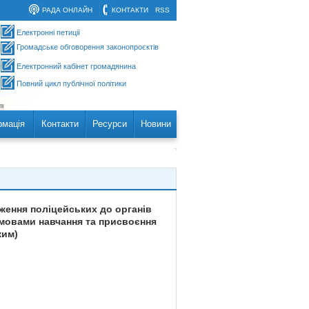
РАДА ОНЛАЙН
КОНТАКТИ
RSS
Електронні петиції
Громадське обговорення законопроєктів
Електронний кабінет громадянина
Повний цикл публічної політики
рмація
Контакти
Ресурси
Новини
ження поліцейських до органів
 умовами навчання та присвоєння
ким)