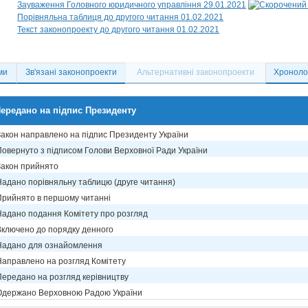
Зауваження Головного юридичного управління 29.01.2021
Порівняльна таблиця до другого читання 01.02.2021
Текст законопроекту до другого читання 01.02.2021
ми
Зв'язані законопроекти
Альтернативні законопроекти
Хронолог
ередано на підпис Президенту
Закон направлено на підпис Президенту України
Повернуто з підписом Голови Верховної Ради України
Закон прийнято
Надано порівняльну таблицю (друге читання)
Прийнято в першому читанні
Надано подання Комітету про розгляд
Включено до порядку денного
Надано для ознайомлення
Направлено на розгляд Комітету
Передано на розгляд керівництву
Одержано Верховною Радою України