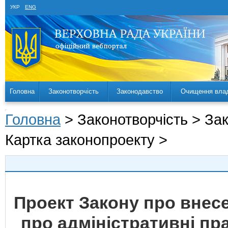
УКР
ENG
Головна
Законотворчість
Законодавство
Очищення вла
Головна
> Законотворчість > За
Картка законопроекту >
Проект Закону про внесе
про адміністративні п