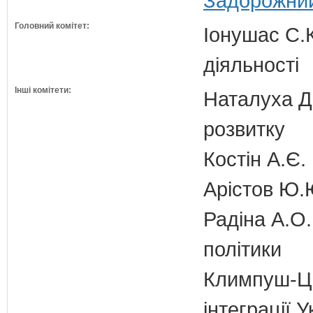
Задорожний
Головний комітет:
Іонушас С.К
діяльності
Інші комітети:
Наталуха Д.
розвитку
Костін А.Є.
Арістов Ю.
Радіна А.О.
політики
Климпуш-Ци
інтеграції 