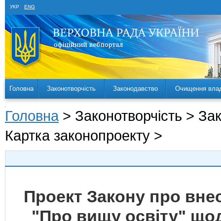
УКР
ENG
Головна
Законотворчість
Законодавство
Очищення вла
Головна
> Законотворчість > За
Картка законопроекту >
Проект Закону про внес
"Про вищу освіту" що