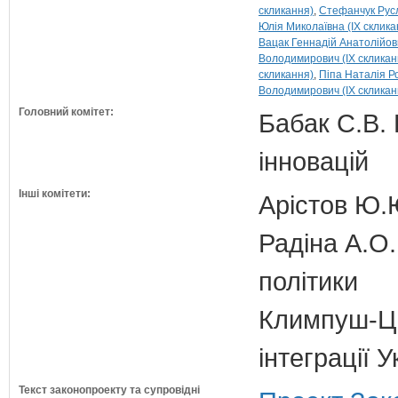
скликання)
Стефанчук Русл
Юлія Миколаївна (IX склика
Вацак Геннадій Анатолійови
Володимирович (IX скликан
скликання)
Піпа Наталія Р
Володимирович (IX скликан
Головний комітет:
Бабак С.В. 
інновацій
Інші комітети:
Арістов Ю.
Радіна А.О.
політики
Климпуш-Ци
інтеграції 
Текст законопроекту та супровідні