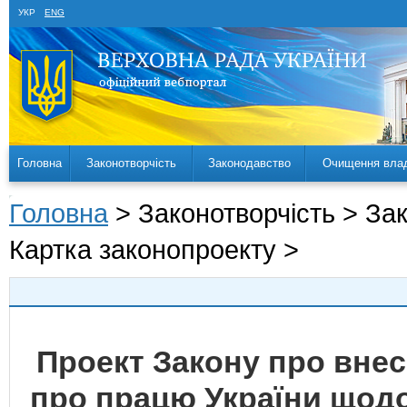
УКР
ENG
Головна
Законотворчість
Законодавство
Очищення вла
Головна
> Законотворчість > За
Картка законопроекту >
Проект Закону про внес
про працю України щод