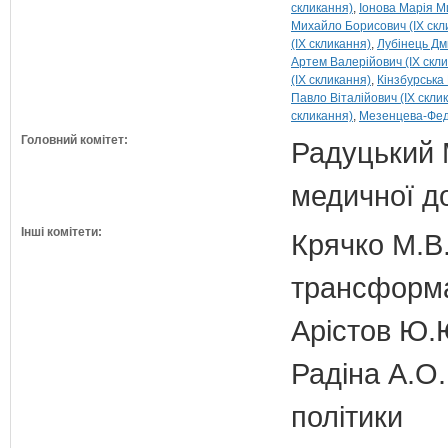
скликання)
Іонова Марія М
Михайло Борисович (IX скл
(IX скликання)
Лубінець Дм
Артем Валерійович (IX скл
(IX скликання)
Кінзбурська 
Павло Віталійович (IX скли
скликання)
Мезенцева-Федо
Головний комітет:
Радуцький М
медичної д
Інші комітети:
Крячко М.В.
трансформа
Арістов Ю.
Радіна А.О.
політики