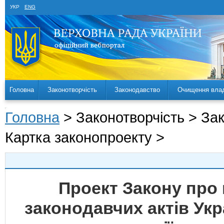
УКР
ENG
Головна
Законотворчість
Законодавство
Очищення вла
Головна
> Законотворчість > За
Картка законопроекту >
Проект Закону про 
законодавчих актів Ук