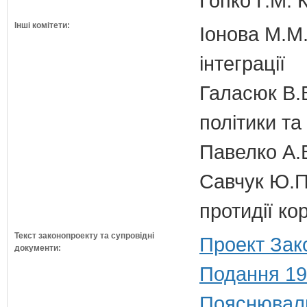
Гопко Г.М. 
Інші комітети:
Іонова М.М.
інтеграції
Галасюк В.В
політики т
Павелко А.
Савчук Ю.П.
протидії кор
Текст законопроекту та супровідні
Проект Зак
документи:
Подання 19
Пояснюваль