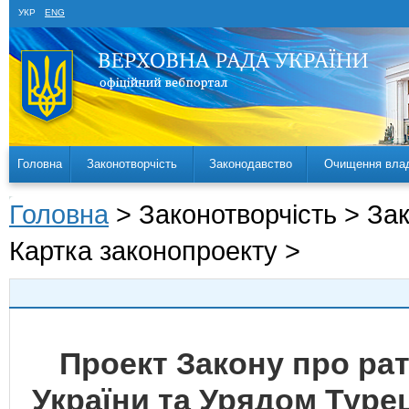
УКР
ENG
Головна
Законотворчість
Законодавство
Очищення вла
Головна
> Законотворчість > За
Картка законопроекту >
Проект Закону про ра
України та Урядом Туре