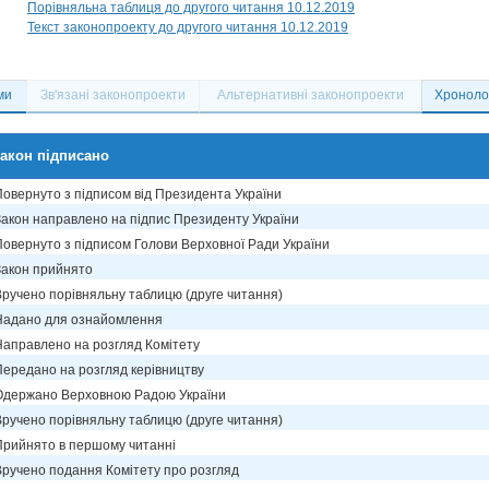
Порівняльна таблиця до другого читання 10.12.2019
Текст законопроекту до другого читання 10.12.2019
ми
Зв'язані законопроекти
Альтернативні законопроекти
Хронолог
акон підписано
Повернуто з підписом від Президента України
Закон направлено на підпис Президенту України
Повернуто з підписом Голови Верховної Ради України
Закон прийнято
Вручено порівняльну таблицю (друге читання)
Надано для ознайомлення
Направлено на розгляд Комітету
Передано на розгляд керівництву
Одержано Верховною Радою України
Вручено порівняльну таблицю (друге читання)
Прийнято в першому читанні
Вручено подання Комітету про розгляд