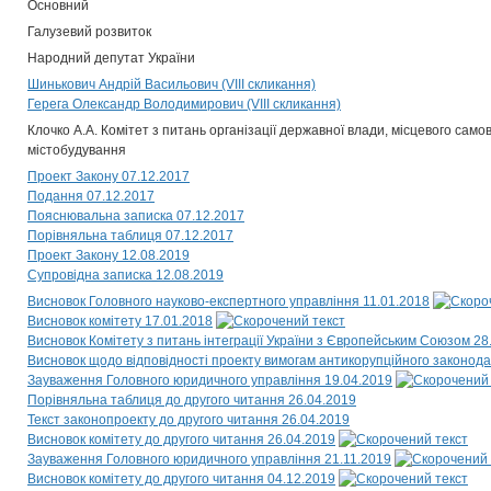
Основний
Галузевий розвиток
Народний депутат України
Шинькович Андрій Васильович (VIII скликання)
Герега Олександр Володимирович (VIII скликання)
Клочко А.А. Комітет з питань організації державної влади, місцевого само
містобудування
Проект Закону 07.12.2017
Подання 07.12.2017
Пояснювальна записка 07.12.2017
Порівняльна таблиця 07.12.2017
Проект Закону 12.08.2019
Супровідна записка 12.08.2019
Висновок Головного науково-експертного управління 11.01.2018
Висновок комітету 17.01.2018
Висновок Комітету з питань інтеграції України з Європейським Союзом 28
Висновок щодо відповідності проекту вимогам антикорупційного законода
Зауваження Головного юридичного управління 19.04.2019
Порівняльна таблиця до другого читання 26.04.2019
Текст законопроекту до другого читання 26.04.2019
Висновок комітету до другого читання 26.04.2019
Зауваження Головного юридичного управління 21.11.2019
Висновок комітету до другого читання 04.12.2019