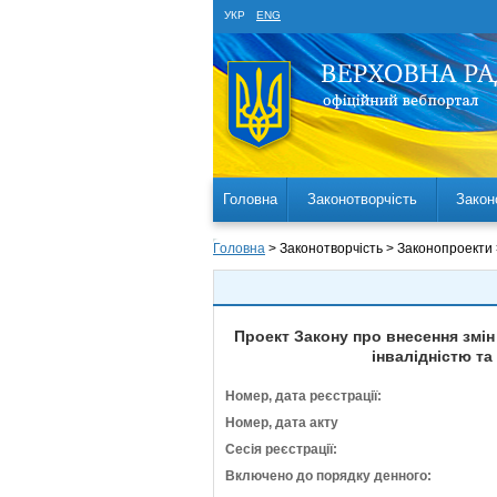
УКР
ENG
Головна
Законотворчість
Закон
Головна
> Законотворчість > Законопроекти
Проект Закону про внесення змін
інвалідністю та
Номер, дата реєстрації:
Номер, дата акту
Сесія реєстрації:
Включено до порядку денного: