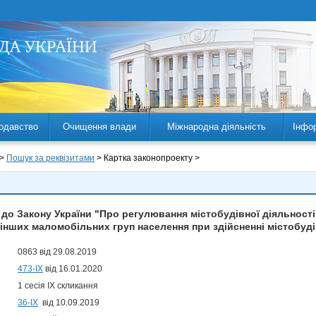
одавство
Очищення влади
Міжнародна діяльність
Інфо
 >
Пошук за реквізитами
> Картка законопроекту >
 до Закону України "Про регулювання містобудівної діяльності
 інших маломобільних груп населення при здійсненні містобуді
0863 від 29.08.2019
473-IX
від 16.01.2020
1 сесія IX скликання
36-ІХ
від 10.09.2019