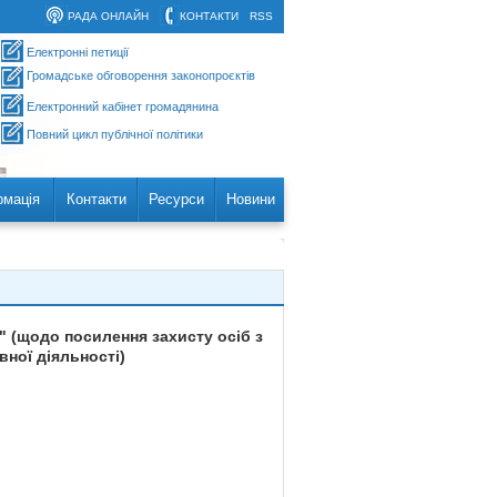
РАДА ОНЛАЙН
КОНТАКТИ
RSS
Електронні петиції
Громадське обговорення законопроєктів
Електронний кабінет громадянина
Повний цикл публічної політики
рмація
Контакти
Ресурси
Новини
" (щодо посилення захисту осіб з
вної діяльності)