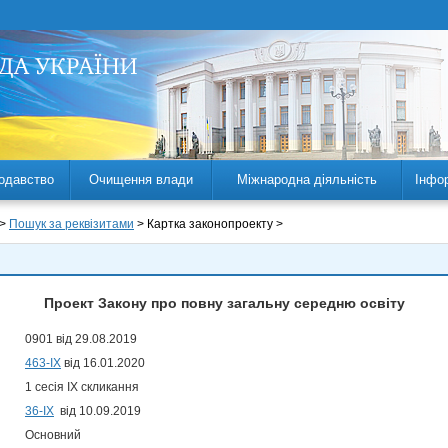
одавство
Очищення влади
Міжнародна діяльність
Інфо
 >
Пошук за реквізитами
> Картка законопроекту >
Проект Закону про повну загальну середню освіту
0901 від 29.08.2019
463-IX
від 16.01.2020
1 сесія IX скликання
36-ІХ
від 10.09.2019
Основний