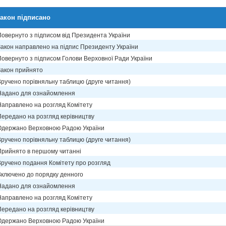
акон підписано
Повернуто з підписом від Президента України
Закон направлено на підпис Президенту України
Повернуто з підписом Голови Верховної Ради України
Закон прийнято
Вручено порівняльну таблицю (друге читання)
Надано для ознайомлення
Направлено на розгляд Комітету
Передано на розгляд керівництву
Одержано Верховною Радою України
Вручено порівняльну таблицю (друге читання)
Прийнято в першому читанні
Вручено подання Комітету про розгляд
Включено до порядку денного
Надано для ознайомлення
Направлено на розгляд Комітету
Передано на розгляд керівництву
Одержано Верховною Радою України