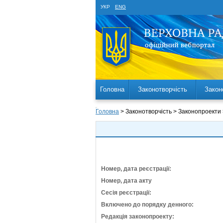
УКР
ENG
Головна
Законотворчість
Закон
Головна
> Законотворчість > Законопроекти
Номер, дата реєстрації:
Номер, дата акту
Сесія реєстрації:
Включено до порядку денного:
Редакція законопроекту: