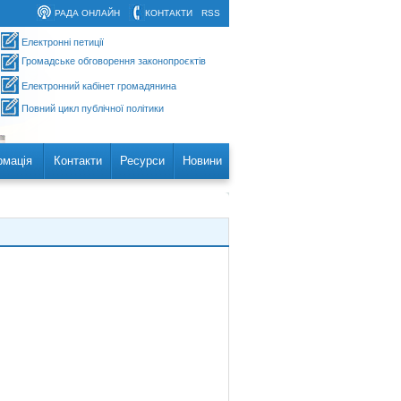
РАДА ОНЛАЙН
КОНТАКТИ
RSS
Електронні петиції
Громадське обговорення законопроєктів
Електронний кабінет громадянина
Повний цикл публічної політики
рмація
Контакти
Ресурси
Новини