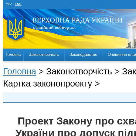
УКР
ENG
Головна
Законотворчість
Законодавство
Очищення вла
Головна
> Законотворчість > За
Картка законопроекту >
Проект Закону про сх
України про допуск під