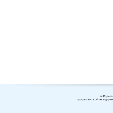
© Верховн
програмно-технічна підтри