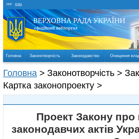
УКР
ENG
Головна
Законотворчість
Законодавство
Очищення вла
Головна
> Законотворчість > За
Картка законопроекту >
Проект Закону про 
законодавчих актів Укра