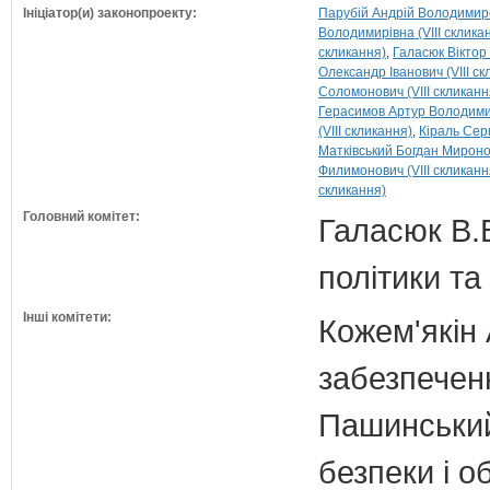
Ініціатор(и) законопроекту:
Парубій Андрій Володимиров
Володимирівна (VIII склика
скликання)
Галасюк Віктор 
Олександр Іванович (VIII ск
Соломонович (VIII скликанн
Герасимов Артур Володимир
(VIII скликання)
Кіраль Серг
Матківський Богдан Миронов
Филимонович (VIII скликанн
скликання)
Головний комітет:
Галасюк В.В
політики т
Інші комітети:
Кожем'якін 
забезпечен
Пашинський
безпеки і о