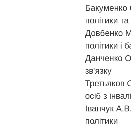
Бакуменко О
політики та
Довбенко М.
політики і б
Данченко О.
зв'язку
Третьяков О
осіб з інвал
Іванчук А.В
політики