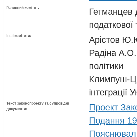
Головний комітет:
Гетманцев Д
податкової 
Інші комітети:
Арістов Ю.
Радіна А.О.
політики
Климпуш-Ци
інтеграції
Текст законопроекту та супровідні
Проект Зак
документи:
Подання 19
Пояснюваль