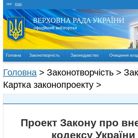
УКР
ENG
Головна
Законотворчість
Законодавство
Очищення вла
Головна
> Законотворчість > За
Картка законопроекту >
Проект Закону про вн
кодексу Україн