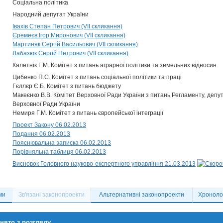
Соціальна політика
Народний депутат України
Івахів Степан Петрович (VII скликання)
Єремеєв Ігор Миронович (VII скликання)
Мартиняк Сергій Васильович (VII скликання)
Лабазюк Сергій Петрович (VII скликання)
Калетнік Г.М. Комітет з питань аграрної політики та земельних відносин
Цибенко П.С. Комітет з питань соціальної політики та праці
Гєллєр Є.Б. Комітет з питань бюджету
Макеєнко В.В. Комітет Верховної Ради України з питань Регламенту, депут
Верховної Ради України
Немиря Г.М. Комітет з питань європейської інтеграції
Проект Закону 06.02.2013
Подання 06.02.2013
Пояснювальна записка 06.02.2013
Порівняльна таблиця 06.02.2013
Висновок Головного науково-експертного управління 21.03.2013
ми
Зв'язані законопроекти
Альтернативні законопроекти
Хронолог
нято з розгляду