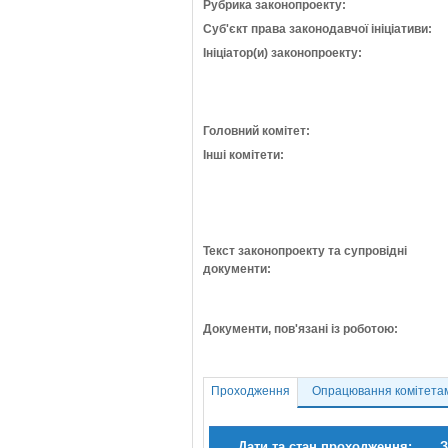
Рубрика законопроекту:
Суб'єкт права законодавчої ініціативи:
Ініціатор(и) законопроекту:
Головний комітет:
Інші комітети:
Текст законопроекту та супровідні
документи:
Документи, пов'язані із роботою:
Проходження
Опрацювання комітета
Дати та стан проходження:
З