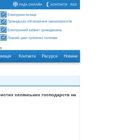
РАДА ОНЛАЙН
КОНТАКТИ
RSS
Електронні петиції
Громадське обговорення законопроєктів
Електронний кабінет громадянина
Повний цикл публічної політики
рмація
Контакти
Ресурси
Новини
бистих селянських господарств на