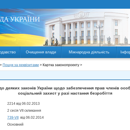
одавство
Очищення влади
Міжнародна діяльність
Інфо
 >
Пошук за реквізитами
> Картка законопроекту >
 до деяких законів України щодо забезпечення прав членів осо
соціальний захист у разі настання безробіття
2214 від 06.02.2013
2 сесія VII скликання
739-VII
від 06.02.2014
Основний