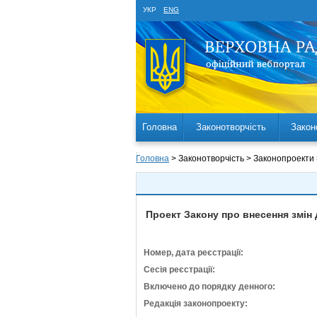
УКР
ENG
Головна
Законотворчість
Закон
Головна
> Законотворчість > Законопроекти
Проект Закону про внесення змін
Номер, дата реєстрації:
Сесія реєстрації:
Включено до порядку денного:
Редакція законопроекту: