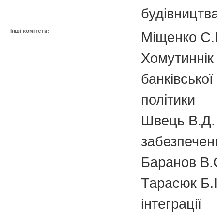
будівництв
Інші комітети:
Міщенко С.Г
Хомутиннік 
банківської
політики
Швець В.Д. 
забезпечен
Баранов В.
Тарасюк Б.І
інтеграції