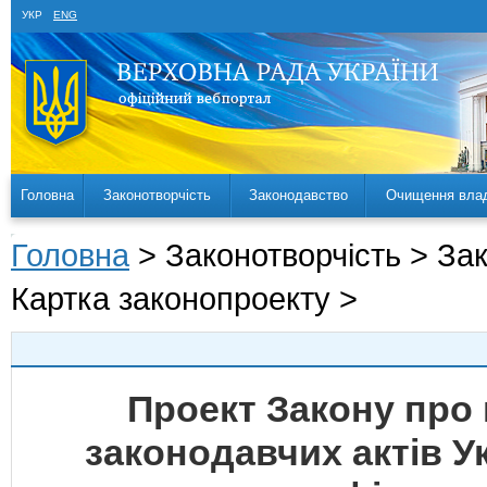
УКР
ENG
Головна
Законотворчість
Законодавство
Очищення вла
Головна
> Законотворчість > За
Картка законопроекту >
Проект Закону про 
законодавчих актів 