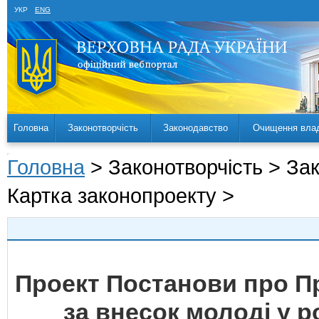
УКР
ENG
Головна
Законотворчість
Законодавство
Очищення вла
Головна
> Законотворчість > За
Картка законопроекту >
Проект Постанови про П
за внесок молоді у 