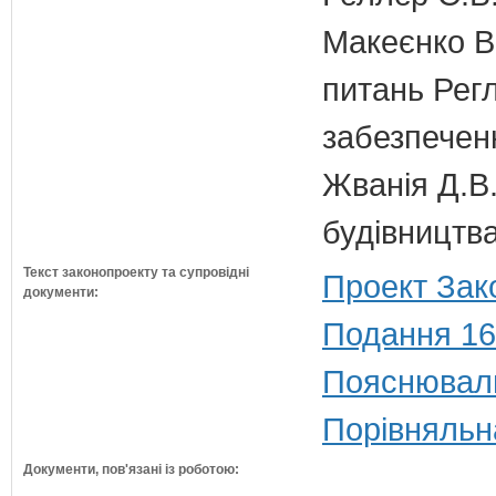
Макеєнко В.
питань Регл
забезпечен
Жванія Д.В.
будівництв
Текст законопроекту та супровідні
Проект Зак
документи:
Подання 16
Пояснюваль
Порівняльн
Документи, пов'язані із роботою: