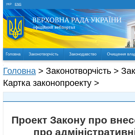
УКР
ENG
Головна
Законотворчість
Законодавство
Очищення вла
Головна
> Законотворчість > За
Картка законопроекту >
Проект Закону про внес
про адміністратив