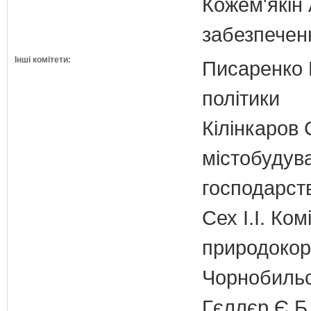
Кожем'якін 
забезпечен
Інші комітети:
Писаренко В
політики
Кілінкаров 
містобудув
господарств
Сех І.І. Ком
природокори
Чорнобильс
Гєллєр Є.Б