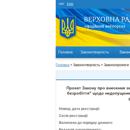
УКР
ENG
Головна
Законотворчість
Закон
Головна
> Законотворчість > Законопроекти
Проект Закону про внесення з
безробіття" щодо недопущення
Номер, дата реєстрації:
Сесія реєстрації:
Включено до порядку денного:
Редакція законопроекту: