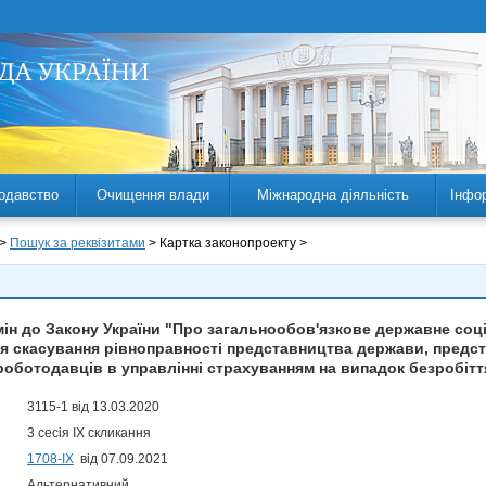
одавство
Очищення влади
Міжнародна діяльність
Інфо
 >
Пошук за реквізитами
> Картка законопроекту >
мін до Закону України "Про загальнообов'язкове державне соц
 скасування рівноправності представництва держави, предст
роботодавців в управлінні страхуванням на випадок безробітт
3115-1 від 13.03.2020
3 сесія IX скликання
1708-ІХ
від 07.09.2021
Альтернативний