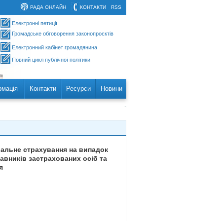
РАДА ОНЛАЙН
КОНТАКТИ
RSS
Електронні петиції
Громадське обговорення законопроєктів
Електронний кабінет громадянина
Повний цикл публічної політики
рмація
Контакти
Ресурси
Новини
іальне страхування на випадок
авників застрахованих осіб та
я