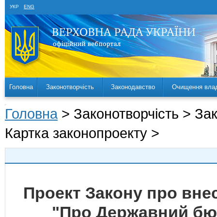
УКР
ENG
Головна
Законотворчість
Законодавство
Очищення вла
Головна
> Законотворчість > За
Картка законопроекту >
Проект Закону про внес
"Про Державний бюд