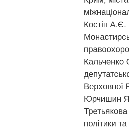
міжнаціона
Костін А.Є.
Монастирськ
правоохоро
Кальченко С
депутатсько
Верховної 
Юрчишин Я.
Третьякова 
політики та