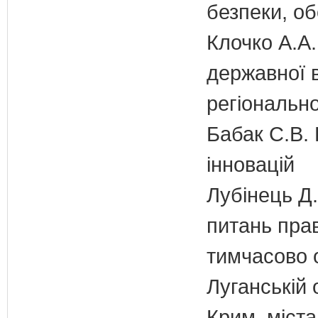
безпеки, об
Клочко А.А.
державної 
регіонально
Бабак С.В. 
інновацій
Лубінець Д.
питань прав
тимчасово 
Луганській 
Крим, міст