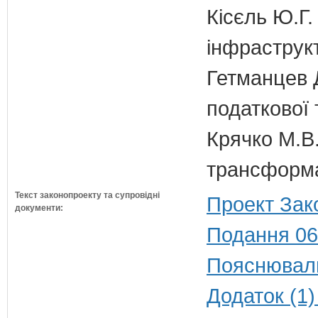
Кісєль Ю.Г.
інфраструк
Гетманцев Д
податкової 
Крячко М.В.
трансформа
Текст законопроекту та супровідні
Проект Зак
документи:
Подання 06
Пояснюваль
Додаток (1)