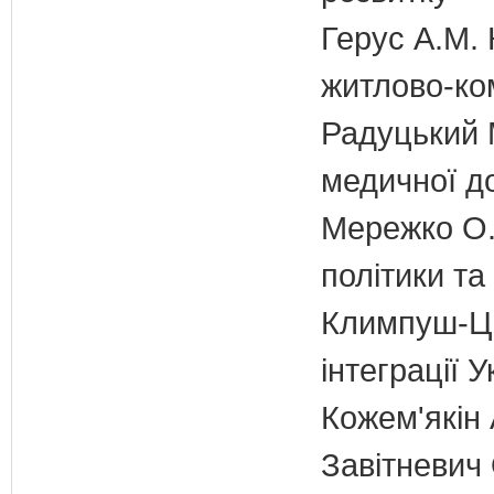
Герус А.М. 
житлово-ко
Радуцький М
медичної д
Мережко О.
політики та
Климпуш-Ци
інтеграції
Кожем'якін 
Завітневич 