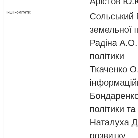
Арістов Ю.
Інші комітети:
Сольський М
земельної п
Радіна А.О.
політики
Ткаченко О.
інформаційн
Бондаренко 
політики т
Наталуха Д.
розвитку