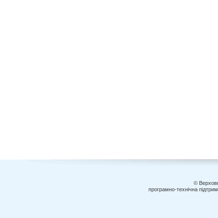
© Верховн
програмно-технічна підтри