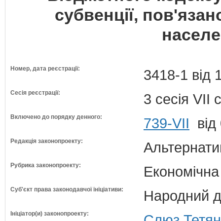
субвенції, пов'яза
населе
Номер, дата реєстрації:
3418-1 від 
Сесія реєстрації:
3 сесія VII
Включено до порядку денного:
739-VII
від 
Редакція законопроекту:
Альтернати
Рубрика законопроекту:
Економічна
Суб'єкт права законодавчої ініціативи:
Народний д
Ініціатор(и) законопроекту:
Слюз Тетян