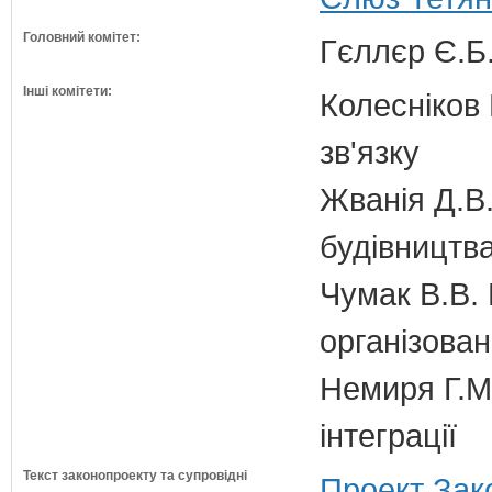
Головний комітет:
Гєллєр Є.Б
Інші комітети:
Колесніков 
зв'язку
Жванія Д.В.
будівництв
Чумак В.В. 
організован
Немиря Г.М.
інтеграції
Текст законопроекту та супровідні
Проект Зак