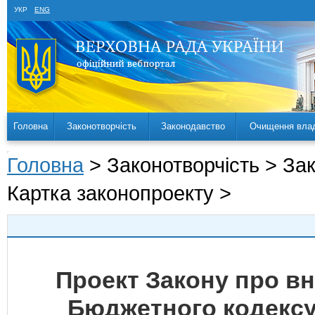
УКР
ENG
Головна
Законотворчість
Законодавство
Очищення вла
Головна
> Законотворчість > За
Картка законопроекту >
Проект Закону про вне
Бюджетного кодексу