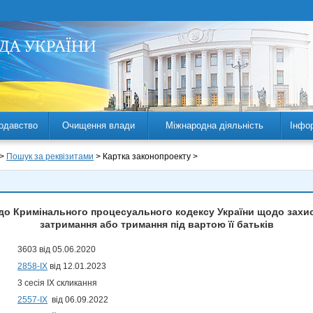
одавство
Очищення влади
Міжнародна діяльність
Інфо
 >
Пошук за реквізитами
> Картка законопроекту >
до Кримінального процесуального кодексу України щодо захист
затримання або тримання під вартою її батьків
3603 від 05.06.2020
2858-ІХ
від 12.01.2023
3 сесія IX скликання
2557-ІХ
від 06.09.2022