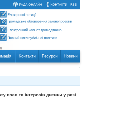
РАДА ОНЛАЙН
КОНТАКТИ
RSS
Електронні петиції
Громадське обговорення законопроєктів
Електронний кабінет громадянина
Повний цикл публічної політики
рмація
Контакти
Ресурси
Новини
у прав та інтересів дитини у разі