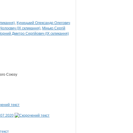
кликання)
Куницький Олександр Олегович
олоєвич (IX скликання)
Мінько Сергій
Чорний Дмитро Сергійович (IX скликання)
кого Союзу
.07.2020