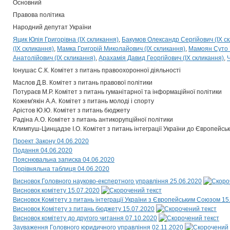
Основний
Правова політика
Народний депутат України
Яцик Юлія Григорівна (IX скликання)
Бакумов Олександр Сергійович (IX с
(IX скликання)
Мамка Григорій Миколайович (IX скликання)
Мамоян Суто Ч
Анатолійович (IX скликання)
Арахамія Давид Георгійович (IX скликання)
Іонушас С.К. Комітет з питань правоохоронної діяльності
Маслов Д.В. Комітет з питань правової політики
Потураєв М.Р. Комітет з питань гуманітарної та інформаційної політики
Кожем'якін А.А. Комітет з питань молоді і спорту
Арістов Ю.Ю. Комітет з питань бюджету
Радіна А.О. Комітет з питань антикорупційної політики
Климпуш-Цинцадзе І.О. Комітет з питань інтеграції України до Європейсь
Проект Закону 04.06.2020
Подання 04.06.2020
Пояснювальна записка 04.06.2020
Порівняльна таблиця 04.06.2020
Висновок Головного науково-експертного управління 25.06.2020
Висновок комітету 15.07.2020
Висновок Комітету з питань інтеграції України з Європейським Союзом 15
Висновок Комітету з питань бюджету 15.07.2020
Висновок комітету до другого читання 07.10.2020
Зауваження Головного юридичного управління 02.11.2020