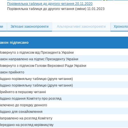
Порівняльна таблиця до другого читання 20.11.2020
Порівняльна таблиця до другого читання (зміни) 11.01.2023
ми
Зв'язані законопроекти
Альтернативні законопроекти
Хронолог
акон підписано
Повернуто з підписом від Президента України
Закон направлено на підпис Президенту України
Повернуто з підписом Голови Верховної Ради України
Закон прийнято
Надано порівняльну таблицю (друге читання)
Надано порівняльну таблицю (друге читання)
Прийнято в першому читанні
Надано подання Комітету про розгляд
Включено до порядку денного
Надано для ознайомлення
Направлено на розгляд Комітету
Передано на розгляд керівництву