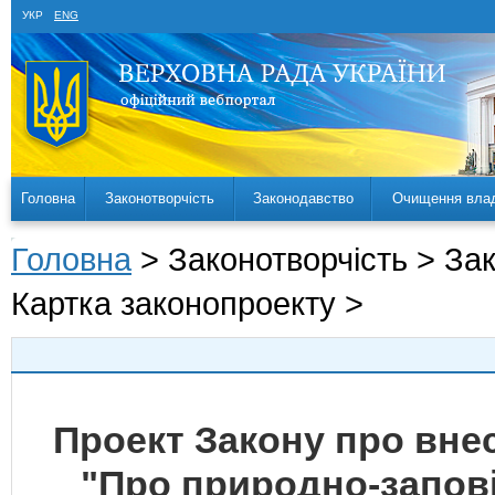
УКР
ENG
Головна
Законотворчість
Законодавство
Очищення вла
Головна
> Законотворчість > За
Картка законопроекту >
Проект Закону про внес
"Про природно-запов