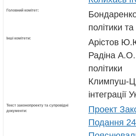
Головний комітет:
Бондаренко 
політики т
Інші комітети:
Арістов Ю.
Радіна А.О.
політики
Климпуш-Ци
інтеграції 
Текст законопроекту та супровідні
Проект Зак
документи:
Подання 24
Пояснюваль