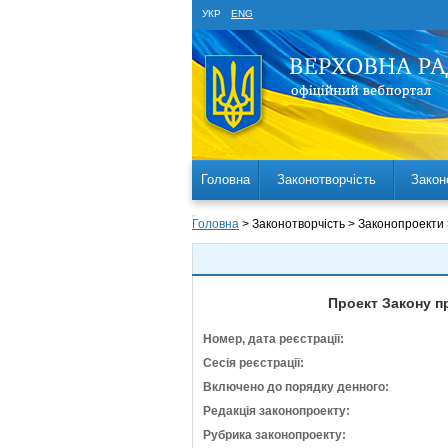
УКР
ENG
Головна
Законотворчість
Закон
Головна
> Законотворчість > Законопроекти
Проект Закону п
Номер, дата реєстрації:
Сесія реєстрації:
Включено до порядку денного:
Редакція законопроекту:
Рубрика законопроекту: