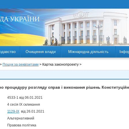
одавство
Очищення влади
Міжнародна діяльність
Інфо
 >
Пошук за реквізитами
> Картка законопроекту >
ро процедуру розгляду справ і виконання рішень Конституційн
4533-1 від 06.01.2021
4 сесія IX скликання
1129-ІХ
від 26.01.2021
Альтернативний
Правова політика