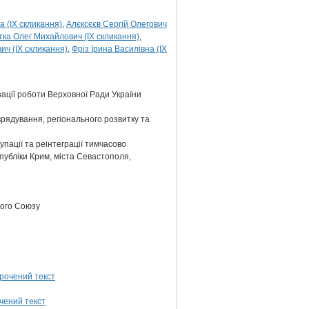
 (IX скликання)
Алєксєєв Сергій Олегович
ка Олег Михайлович (IX скликання)
ич (IX скликання)
Фріз Ірина Василівна (IX
зації роботи Верховної Ради України
врядування, регіонального розвитку та
упації та реінтеграції тимчасово
публіки Крим, міста Севастополя,
кого Союзу