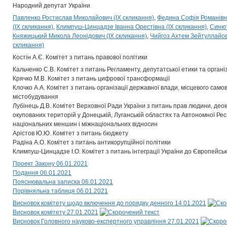
Народний депутат України
Павленко Ростислав Миколайович (IX скликання)
Федина Софія Романівна
(IX скликання)
Климпуш-Цинцадзе Іванна Орестівна (IX скликання)
Синют
Княжицький Микола Леонідович (IX скликання)
Чийгоз Ахтем Зейтуллайов
скликання)
Костін А.Є. Комітет з питань правової політики
Кальченко С.В. Комітет з питань Регламенту, депутатської етики та органі
Крячко М.В. Комітет з питань цифрової трансформації
Клочко А.А. Комітет з питань організації державної влади, місцевого само
містобудування
Лубінець Д.В. Комітет Верховної Ради України з питань прав людини, деок
окупованих територій у Донецькій, Луганській областях та Автономної Рес
національних меншин і міжнаціональних відносин
Арістов Ю.Ю. Комітет з питань бюджету
Радіна А.О. Комітет з питань антикорупційної політики
Климпуш-Цинцадзе І.О. Комітет з питань інтеграції України до Європейсь
Проект Закону 06.01.2021
Подання 06.01.2021
Пояснювальна записка 06.01.2021
Порівняльна таблиця 06.01.2021
Висновок комітету щодо включення до порядку денного 14.01.2021
Висновок комітету 27.01.2021
Висновок Головного науково-експертного управління 27.01.2021