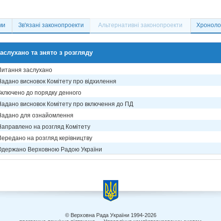
ми
Зв'язані законопроекти
Альтернативні законопроекти
Хронолог
аслухано та знято з розгляду
Питання заслухано
Надано висновок Комітету про відхилення
Включено до порядку денного
Надано висновок Комітету про включення до ПД
Надано для ознайомлення
Направлено на розгляд Комітету
Передано на розгляд керівництву
Одержано Верховною Радою України
© Верховна Рада України 1994-2026