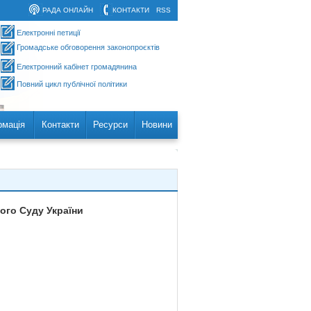
РАДА ОНЛАЙН
КОНТАКТИ
RSS
Електронні петиції
Громадське обговорення законопроєктів
Електронний кабінет громадянина
Повний цикл публічної політики
рмація
Контакти
Ресурси
Новини
ого Суду України