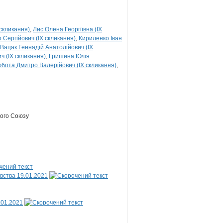
скликання)
Лис Олена Георгіївна (IX
Сергійович (IX скликання)
Кириленко Іван
Вацак Геннадій Анатолійович (IX
ч (IX скликання)
Гришина Юлія
бота Дмитро Валерійович (IX скликання)
кого Союзу
вства 19.01.2021
.01.2021