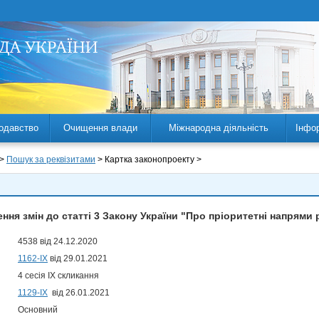
одавство
Очищення влади
Міжнародна діяльність
Інфо
 >
Пошук за реквізитами
> Картка законопроекту >
ння змін до статті 3 Закону України "Про пріоритетні напрями р
4538 від 24.12.2020
1162-IX
від 29.01.2021
4 сесія IX скликання
1129-ІХ
від 26.01.2021
Основний