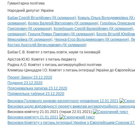
Гуманітарна політика
Народний депутат України
Бабак Сергій Віталійович (IX скликання)
Коваль Ольга Володимирівна (IX 
скликання)
Колюх Валерій Вікторович (IX скликання)
Горобець Олександр 
Григорович (IX скликання)
Колебошин Сергій Валерійович (IX скликання)
скликання)
Грищук Роман Павлович (IX скликання)
Безгін Віталій Юрійови
Миколаївна (IX скликання)
Чернєв Єгор Володимирович (IX скликання)
Лю
Костюх Анатолій Вячеславович (IX скликання)
Бабак С.В. Комітет з питань освіти, науки та інновацій
Арістов Ю.Ю. Комітет з питань бюджету
Радіна А.О. Комітет з питань антикорупційної політики
Климпуш-Цинцадзе І.О. Комітет з питань інтеграції України до Європейсь
Проект Закону 23.12.2020
Подання 23.12.2020
Пояснювальна записка 23.12.2020
Порівняльна таблиця 23.12.2020
Висновок Головного науково-експертного управління 12.01.2021
Висновок щодо відповідності проекту вимогам антикорупційного законода
Висновок комітету 21.01.2021 (тираж 22.01.2021)
Висновок комітету 21.01.2021
Висновок Комітету з питань інтеграції України з Європейським Союзом 27