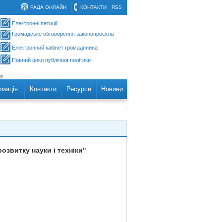
РАДА ОНЛАЙН
КОНТАКТИ
RSS
Електронні петиції
Громадське обговорення законопроєктів
Електронний кабінет громадянина
Повний цикл публічної політики
рмація
Контакти
Ресурси
Новини
озвитку науки і техніки"