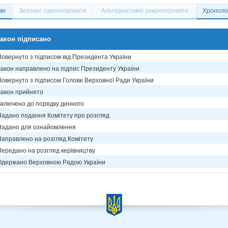
ми
Зв'язані законопроекти
Альтернативні законопроекти
Хронолог
акон підписано
Повернуто з підписом від Президента України
Закон направлено на підпис Президенту України
Повернуто з підписом Голови Верховної Ради України
Закон прийнято
Включено до порядку денного
Надано подання Комітету про розгляд
Надано для ознайомлення
Направлено на розгляд Комітету
Передано на розгляд керівництву
Одержано Верховною Радою України