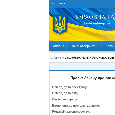
УКР
ENG
Головна
Законотворчість
Закон
Головна
> Законотворчість > Законопроекти
Проект Закону про внесе
Номер, дата реєстрації:
Номер, дата акту
Сесія реєстрації:
Включено до порядку денного:
Редакція законопроекту: