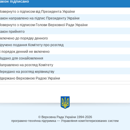
акон підписано
Повернуто з підписом від Президента України
Закон направлено на підпис Президенту України
Повернуто з підписом Голови Верховної Ради України
Закон прийнято
Включено до порядку денного
Вручено подання Комітету про розгляд
В порядок денний не включено
Надано для ознайомлення
Направлено на розгляд Комітету
Передано на розгляд керівництву
Одержано Верховною Радою України
© Верховна Рада України 1994-2026
програмно-технічна підтримка — Управління комп'ютеризованих систем