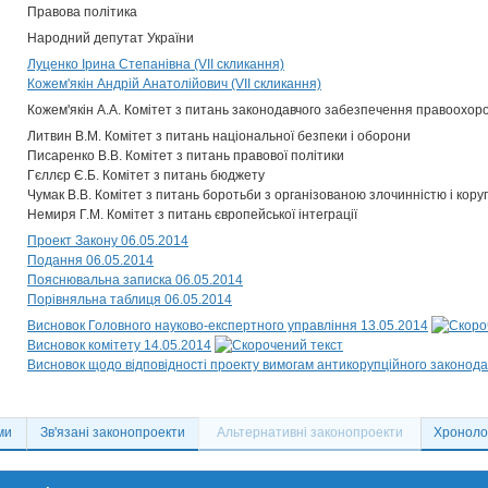
Правова політика
Народний депутат України
Луценко Ірина Степанівна (VII скликання)
Кожем'якін Андрій Анатолійович (VII скликання)
Кожем'якін А.А. Комітет з питань законодавчого забезпечення правоохоро
Литвин В.М. Комітет з питань національної безпеки і оборони
Писаренко В.В. Комітет з питань правової політики
Гєллєр Є.Б. Комітет з питань бюджету
Чумак В.В. Комітет з питань боротьби з організованою злочинністю і кору
Немиря Г.М. Комітет з питань європейської інтеграції
Проект Закону 06.05.2014
Подання 06.05.2014
Пояснювальна записка 06.05.2014
Порівняльна таблиця 06.05.2014
Висновок Головного науково-експертного управління 13.05.2014
Висновок комітету 14.05.2014
Висновок щодо відповідності проекту вимогам антикорупційного законода
ми
Зв'язані законопроекти
Альтернативні законопроекти
Хронолог