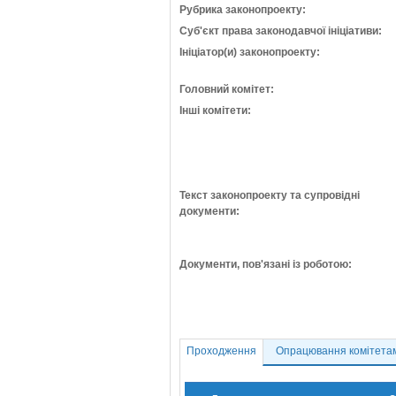
Рубрика законопроекту:
Суб'єкт права законодавчої ініціативи:
Ініціатор(и) законопроекту:
Головний комітет:
Інші комітети:
Текст законопроекту та супровідні
документи:
Документи, пов'язані із роботою:
Проходження
Опрацювання комітета