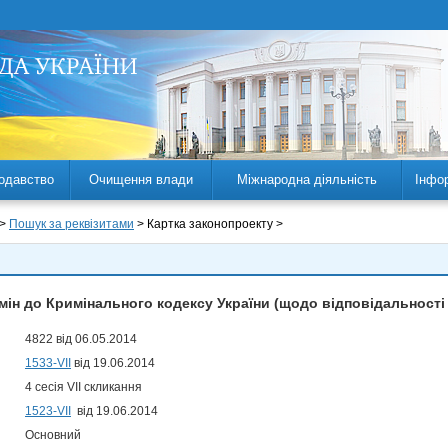
одавство
Очищення влади
Міжнародна діяльність
Інфо
 >
Пошук за реквізитами
> Картка законопроекту >
мін до Кримінального кодексу України (щодо відповідальності
4822 від 06.05.2014
1533-VII
від 19.06.2014
4 сесія VII скликання
1523-VII
від 19.06.2014
Основний