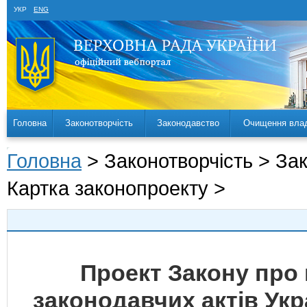
УКР
ENG
Головна
Законотворчість
Законодавство
Очищення вла
Головна
> Законотворчість > За
Картка законопроекту >
Проект Закону про 
законодавчих актів Ук