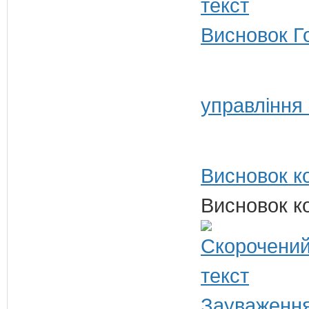
Висновок Г
управління
Висновок ко
Висновок ко
Зауваження