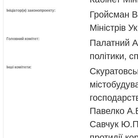
Ініціатор(и) законопроекту:
Гройсман В
Міністрів У
Головний комітет:
Палатний А.
політики, с
Інші комітети:
Скуратовськ
містобудув
господарст
Павелко А.
Савчук Ю.П.
протидії кор