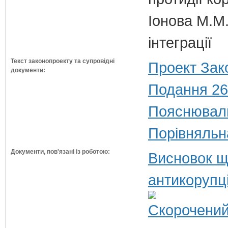
Іонова М.М.
інтеграції
Текст законопроекту та супровідні
Проект Зак
документи:
Подання 26
Пояснюваль
Порівняльн
Документи, пов'язані із роботою:
Висновок щ
антикорупц