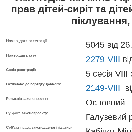
прав дітей-сиріт та діт
піклування, 
Номер, дата реєстрації:
5045 від 26
Номер, дата акту
2279-VIII
ві
Сесія реєстрації:
5 сесія VII
Включено до порядку денного:
2149-VIII
ві
Редакція законопроекту:
Основний
Рубрика законопроекту:
Галузевий 
Суб'єкт права законодавчої ініціативи:
Кабінет Мін